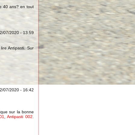
ue 40 ans? en tout
2/07/2020 - 13:59
ire Antipasti. Sur
2/07/2020 - 16:42
lique sur la bonne
001
,
Antipasti 002
.