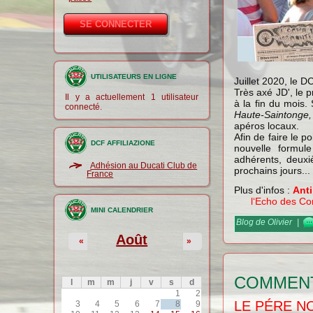
UTILISATEURS EN LIGNE
Juillet 2020, le 
Très axé JD', le
Il y a actuellement 1 utilisateur
à la fin du mois.
connecté.
Haute-Saintonge,
apéros locaux.
Afin de faire le p
DCF AFFILIAZIONE
nouvelle formu
adhérents, deuxi
Adhésion au Ducati Club de
prochains jours...
France
Plus d'infos :
Anti
l‘Echo des Co
MINI CALENDRIER
Blog de Olivier
|
Août
«
»
COMMEN
l
m
m
j
v
s
d
1
2
LE PÉRE NO
3
4
5
6
7
8
9