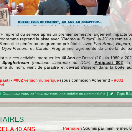
DCF reprend du service après un premier semestre largement impacté par
 programme reprend la piste avec
"Ritorno al Futuro”
, la JD' de remise 
 S'ensuit le généreux programme pré-établi, avec
Pau-Arnos, Nogaro, 
 Dijon-Prenois,
et
Carole
. Programme agrémenté de-ci-de-là de ba
oint sur ces activités, marquer les
40 Ans
de l'asso' (10 juin 1980 > 202
le
Spaghetteam
(boutique itinérante du DCF)
,
Antipasti 002
, la
ème du nom, vient de paraître et devrait s'insérer dans ta boîte aux
pasti
-
#002
version numérique
(sous connexion Adhérent) -
#001
nti
Connectez-vous
ou
inscrivez-vous
pour publier un commentaire
|
Tags Blo
TAIRES
EL A 40 ANS
Permalien
Soumis par
mimi
le
mer, 0