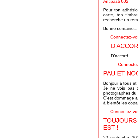
Antipasti 002
Pour ton adhésion
carte, ton timbr
recherche un rempl
Bonne semaine...
Connectez-vo
D’ACCOR
D’accord !
Connecte
PAU ET N
Bonjour à tous et 
Je ne vois pas d
photographes du
C'est dommage ave
à bientôt les copa
Connectez-vo
TOUJOURS 
EST !
30 septembre 2020