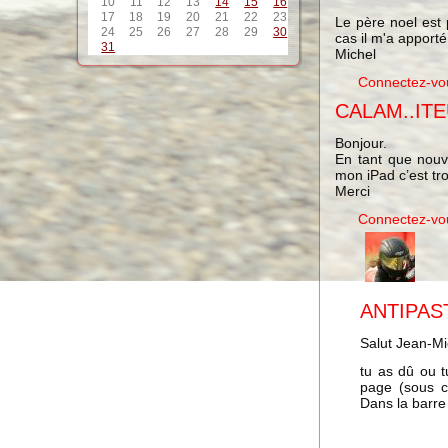
10
11
12
13
14
15
16
17
18
19
20
21
22
23
Le père noel est 
24
25
26
27
28
29
30
cas il m'a apporté
31
Michel
Connectez-vo
CALAM..IT
Bonjour.
En tant que nouve
mon iPad c’est tro
Merci
Connectez-vo
ANTIPAST
Salut Jean-Mi
tu as dû ou t
page (sous c
Dans la barre 