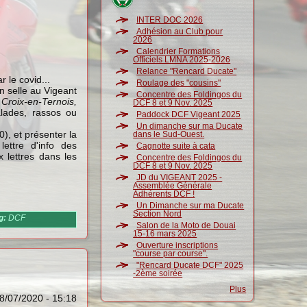
INTER DOC 2026
Adhésion au Club pour
2026
Calendrier Formations
Officiels LMNA 2025-2026
Relance "Rencard Ducate"
 le covid...
Roulage des "cousins"
en selle au Vigeant
Concentre des Foldingos du
Croix-en-Ternois,
DCF 8 et 9 Nov. 2025
lades, rassos ou
Paddock DCF Vigeant 2025
Un dimanche sur ma Ducate
0), et présenter la
dans le Sud-Ouest.
 lettre d'info des
Cagnotte suite à cata
 lettres dans les
Concentre des Foldingos du
DCF 8 et 9 Nov. 2025
JD du VIGEANT 2025 -
Assemblée Générale
Adhérents DCF !
Un Dimanche sur ma Ducate
Section Nord
g:
DCF
Salon de la Moto de Douai
15-16 mars 2025
Ouverture inscriptions
"course par course".
"Rencard Ducate DCF" 2025
-2ème soirée
Plus
8/07/2020 - 15:18