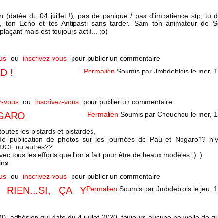
 (datée du 04 juillet !), pas de panique / pas d'impatience stp, tu d
e, ton Echo et tes Antipasti sans tarder. Sam ton animateur de S
açant mais est toujours actif... ;o)
us
ou
inscrivez-vous
pour publier un commentaire
D !
Permalien
Soumis par
Jmbdeblois
le
mer, 1
z-vous
ou
inscrivez-vous
pour publier un commentaire
OGARO
Permalien
Soumis par
Chouchou
le
mer, 1
toutes les pistards et pistardes,
e publication de photos sur les journées de Pau et Nogaro?? n'y
 DCF ou autres??
c tous les efforts que l'on a fait pour être de beaux modèles ;) :)
ins
us
ou
inscrivez-vous
pour publier un commentaire
RIEN...SI, ÇA Y
Permalien
Soumis par
Jmbdeblois
le
jeu, 
, adhésion qui date du 4 juillet 2020, toujours aucune nouvelle de qu