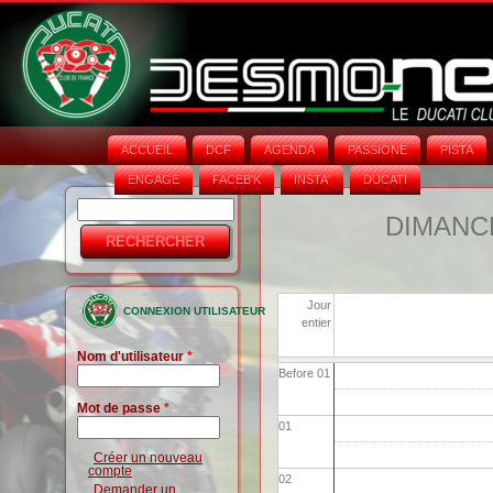
ACCUEIL
DCF
AGENDA
PASSIONE
PISTA
ENGAGE
FACEB'K
INSTA‘
DUCATI
Rechercher
Formulaire
DIMANCH
de
recherche
Jour
CONNEXION UTILISATEUR
entier
Nom d'utilisateur
*
Before 01
Mot de passe
*
01
Créer un nouveau
compte
02
Demander un