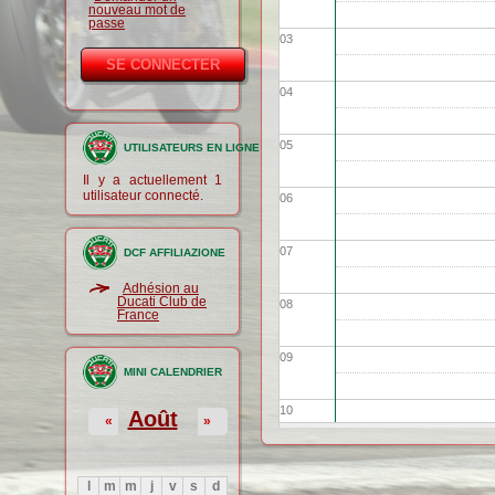
nouveau mot de
passe
03
04
05
UTILISATEURS EN LIGNE
Il y a actuellement 1
utilisateur connecté.
06
07
DCF AFFILIAZIONE
Adhésion au
Ducati Club de
08
France
09
MINI CALENDRIER
10
Août
«
»
11
l
m
m
j
v
s
d