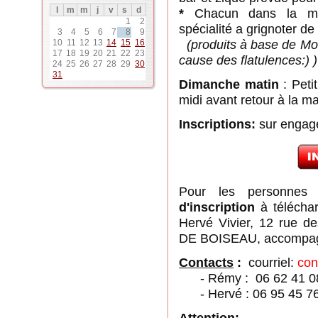
l
m
m
j
v
s
d
*
Chacun dans la me
1
2
spécialité a grignoter de
3
4
5
6
7
8
9
(produits à base de Mog
10
11
12
13
14
15
16
17
18
19
20
21
22
23
cause des flatulences:)
24
25
26
27
28
29
30
31
Dimanche matin
: Peti
midi avant retour à la m
Inscriptions:
sur engage
Pour les personnes 
d'inscription
à télécha
Hervé Vivier, 12 rue 
DE BOISEAU, accompag
Contacts
:
courriel:
con
- Rémy : 06 62 41 0
- Hervé : 06 95 45 76
Attention: