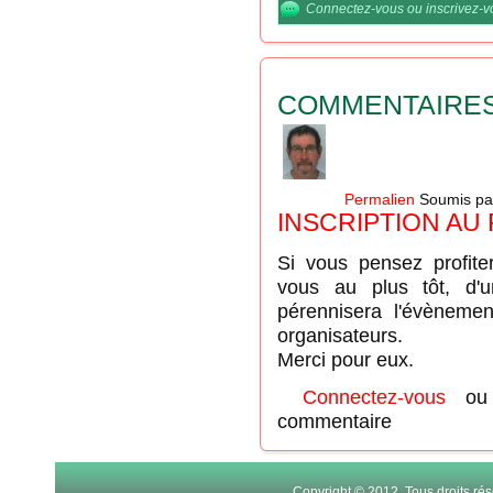
Connectez-vous
ou
inscrivez-
COMMENTAIRE
Permalien
Soumis p
INSCRIPTION A
Si vous pensez profite
vous au plus tôt, d'
pérennisera l'évèneme
organisateurs.
Merci pour eux.
Connectez-vous
o
commentaire
Copyright © 2012. Tous droits r