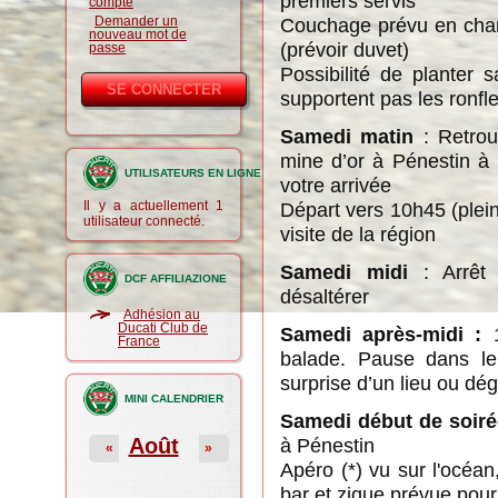
premiers servis
compte
Demander un
Couchage prévu en chamb
nouveau mot de
(prévoir duvet)
passe
Possibilité de planter 
supportent pas les ronfle
Samedi matin
: Retrou
mine d’or à Pénestin à 
UTILISATEURS EN LIGNE
votre arrivée
Il y a actuellement 1
Départ vers 10h45 (plein
utilisateur connecté.
visite de la région
Samedi midi
: Arrêt 
DCF AFFILIAZIONE
désaltérer
Adhésion au
Ducati Club de
Samedi après-midi :
France
balade. Pause dans le 
surprise d’un lieu ou dé
MINI CALENDRIER
Samedi début de soiré
Août
à Pénestin
«
»
Apéro (*) vu sur l'océan
bar et zique prévue pour