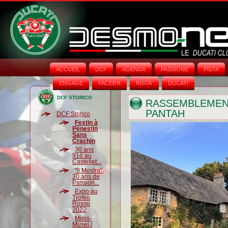
ACCUEIL
DCF
AGENDA
PASSIONE
PISTA
ENGAGE
FACEB'K
INSTA‘
DUCATI
DCF STORICO
RASSEMBLEMEN
PANTAH
DCF Storico
Festin à
Pénestin
Sans
Crachin
30 ans
916 au
Castellet...
"il Mostro",
30 ans de
Passion...
Expo au
Trofeo
Rosso
2022
Minis-
Musei /