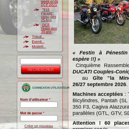
week-ends
DCF 2021
"916
Parade",
rasso des
25 Ans
DCF,
l'expo des
30 ans
Tributi...
Eventi...
Modelli...
« Festin à Pénesti
espère !!) »
Rechercher
Formulaire
Cinquième Rassemblem
DUCATI Couples-Coniq
de
au
Gîte "la Min
recherche
26/27 septembre 2026
.
CONNEXION UTILISATEUR
Machines acceptées
: 
Bicylindres, Pantah (SL
Nom d'utilisateur
*
350 F3, Cagiva Alazzura
parallèles (GTL, GTV, S
Mot de passe
*
Attention ! 60 plac
Créer un nouveau