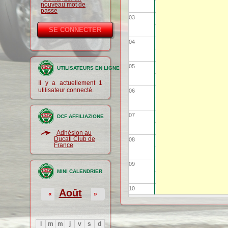
nouveau mot de
passe
03
04
05
UTILISATEURS EN LIGNE
Il y a actuellement 1
utilisateur connecté.
06
07
DCF AFFILIAZIONE
Adhésion au
Ducati Club de
08
France
09
MINI CALENDRIER
10
Août
«
»
11
l
m
m
j
v
s
d