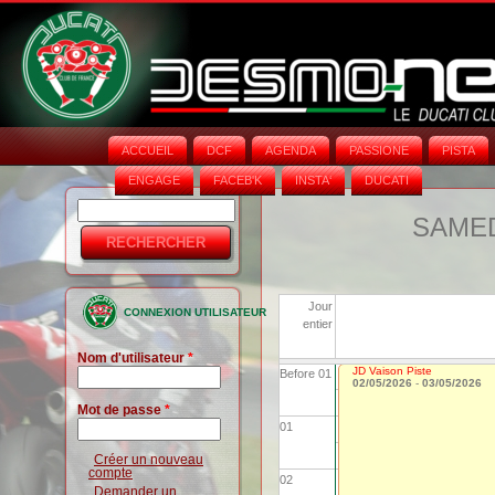
ACCUEIL
DCF
AGENDA
PASSIONE
PISTA
ENGAGE
FACEB'K
INSTA‘
DUCATI
Rechercher
Formulaire
SAMEDI
de
recherche
Jour
CONNEXION UTILISATEUR
entier
Nom d'utilisateur
*
JD Vaison Piste
Before 01
02/05/2026
-
03/05/2026
Mot de passe
*
01
Créer un nouveau
compte
02
Demander un