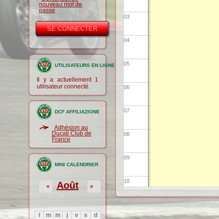
nouveau mot de
passe
03
04
05
UTILISATEURS EN LIGNE
Il y a actuellement 1
utilisateur connecté.
06
07
DCF AFFILIAZIONE
Adhésion au
Ducati Club de
08
France
09
MINI CALENDRIER
10
Août
«
»
11
l
m
m
j
v
s
d