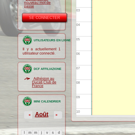
nouveau mot de
passe
03
04
05
UTILISATEURS EN LIGNE
Il y a actuellement 1
utilisateur connecté.
06
07
DCF AFFILIAZIONE
Adhésion au
Ducati Club de
08
France
09
MINI CALENDRIER
10
Août
«
»
11
l
m
m
j
v
s
d