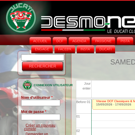
ACCUEIL
DCF
AGENDA
PASSIONE
PISTA
ENGAGE
FACEB'K
INSTA‘
DUCATI
Rechercher
Formulaire
SAMEDI
de
recherche
Jour
CONNEXION UTILISATEUR
entier
Nom d'utilisateur
*
Vitesse DCF Classiques & Mo
Before 01
15/05/2026
-
17/05/2026
Mot de passe
*
01
Créer un nouveau
compte
02
Demander un