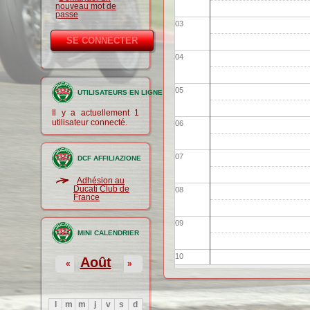
nouveau mot de
passe
03
04
05
UTILISATEURS EN LIGNE
Il y a actuellement 1
utilisateur connecté.
06
07
DCF AFFILIAZIONE
Adhésion au
Ducati Club de
08
France
09
MINI CALENDRIER
10
Août
«
»
11
l
m
m
j
v
s
d