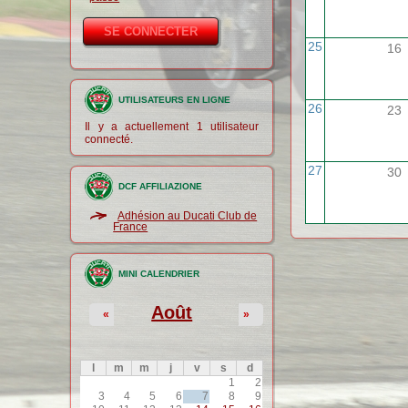
25
16
UTILISATEURS EN LIGNE
26
23
Il y a actuellement 1 utilisateur
connecté.
27
30
DCF AFFILIAZIONE
Adhésion au Ducati Club de
France
MINI CALENDRIER
Août
«
»
l
m
m
j
v
s
d
1
2
3
4
5
6
7
8
9