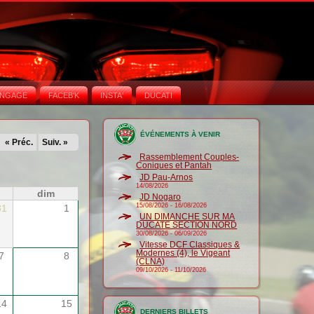
NGAGE
FACEB'K
INSTA‘
DUCATI
ÉVÉNEMENTS À VENIR
« Préc.
Suiv. »
Rassemblement Couples-
Coniques et Pantah
JD Pau-Arnos
14/08/2026
dim
JD Nogaro
15/08/2026
-
16/08/2026
31
1
UN DIMANCHE SUR MA
DUCATE SECTION NORD
30/08/2026
-
06/09/2026
Vitesse DCF Classiques &
Modernes (4), le Vigeant
7
8
(CLNA)
09/10/2026
-
11/10/2026
14
15
DERNIERS BILLETS