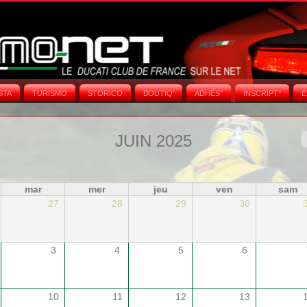
STA
TURISMO
STORICO
BOUTIQ'
ADHÉS°
INSCRIPT°
E
JUIN 2025
mar
mer
jeu
ven
sam
27
28
29
30
3
4
5
6
10
11
12
13