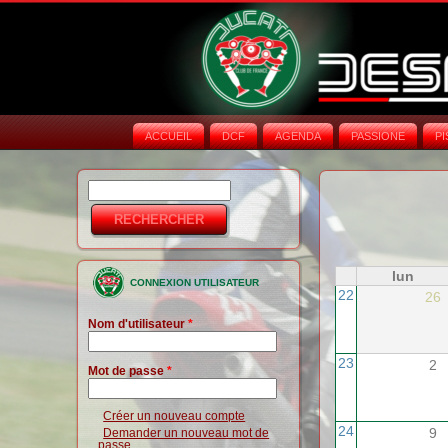
ACCUEIL
DCF
AGENDA
PASSIONE
PI
Rechercher
Formulaire de
recherche
lun
CONNEXION UTILISATEUR
22
26
Nom d'utilisateur
*
23
2
Mot de passe
*
Créer un nouveau compte
24
9
Demander un nouveau mot de
passe