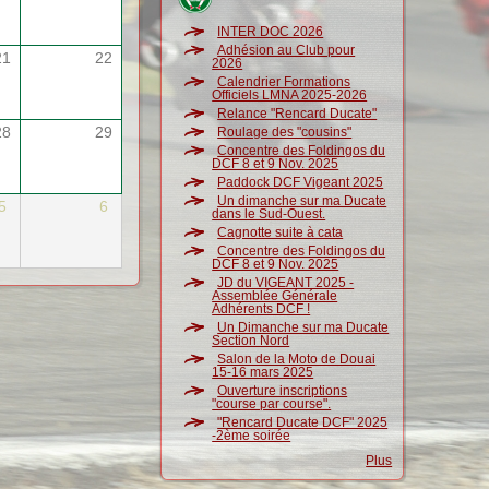
INTER DOC 2026
Adhésion au Club pour
21
22
2026
Calendrier Formations
Officiels LMNA 2025-2026
Relance "Rencard Ducate"
28
29
Roulage des "cousins"
Concentre des Foldingos du
DCF 8 et 9 Nov. 2025
Paddock DCF Vigeant 2025
Un dimanche sur ma Ducate
5
6
dans le Sud-Ouest.
Cagnotte suite à cata
Concentre des Foldingos du
DCF 8 et 9 Nov. 2025
JD du VIGEANT 2025 -
Assemblée Générale
Adhérents DCF !
Un Dimanche sur ma Ducate
Section Nord
Salon de la Moto de Douai
15-16 mars 2025
Ouverture inscriptions
"course par course".
"Rencard Ducate DCF" 2025
-2ème soirée
Plus