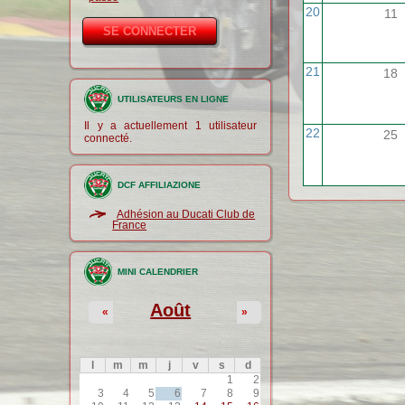
20
11
21
18
UTILISATEURS EN LIGNE
Il y a actuellement 1 utilisateur
22
25
connecté.
DCF AFFILIAZIONE
Adhésion au Ducati Club de
France
MINI CALENDRIER
Août
«
»
l
m
m
j
v
s
d
1
2
3
4
5
6
7
8
9