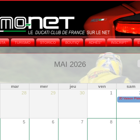
STA
TURISMO
STORICO
BOUTIQ'
ADHÉS°
INSCRIPT°
E
MAI 2026
mar
mer
jeu
ven
sam
28
29
30
1
JD Vaison Pist
5
6
7
8