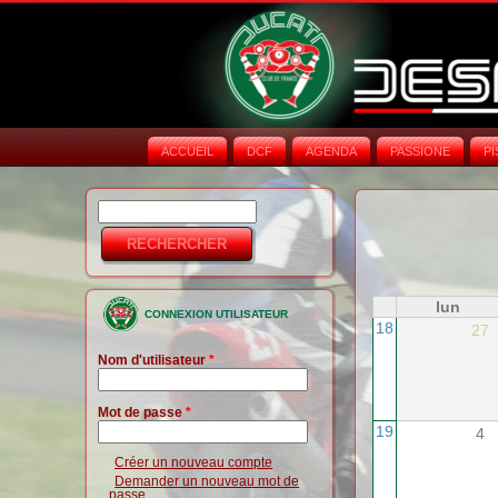
ACCUEIL
DCF
AGENDA
PASSIONE
PI
Rechercher
Formulaire de
recherche
lun
CONNEXION UTILISATEUR
18
27
Nom d'utilisateur
*
Mot de passe
*
19
4
Créer un nouveau compte
Demander un nouveau mot de
passe