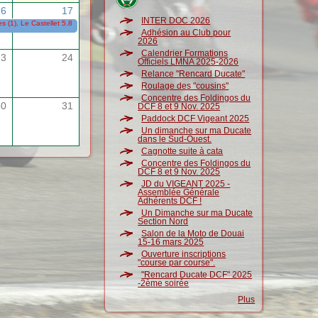
16
17
INTER DOC 2026
 (1), Le Castellet 5.8 (Sunday Ride Classic)
15/05/2026
-
17/05/2026
Adhésion au Club pour
2026
Calendrier Formations
23
24
Officiels LMNA 2025-2026
Relance "Rencard Ducate"
Roulage des "cousins"
Concentre des Foldingos du
30
31
DCF 8 et 9 Nov. 2025
Paddock DCF Vigeant 2025
Un dimanche sur ma Ducate
dans le Sud-Ouest.
Cagnotte suite à cata
Concentre des Foldingos du
DCF 8 et 9 Nov. 2025
JD du VIGEANT 2025 -
Assemblée Générale
Adhérents DCF !
Un Dimanche sur ma Ducate
Section Nord
Salon de la Moto de Douai
15-16 mars 2025
Ouverture inscriptions
"course par course".
"Rencard Ducate DCF" 2025
-2ème soirée
Plus