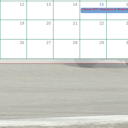
12
13
14
15
Vitesse DCF Classiques & Modernes
19
20
21
22
26
27
28
29