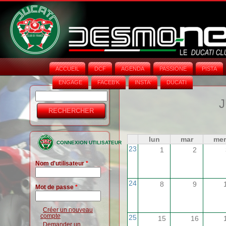
ACCUEIL
DCF
AGENDA
PASSIONE
PISTA
ENGAGE
FACEB'K
INSTA‘
DUCATI
Rechercher
Formulaire
J
de
recherche
lun
mar
mer
CONNEXION UTILISATEUR
23
1
2
Nom d'utilisateur
*
24
8
9
Mot de passe
*
Créer un nouveau
compte
25
15
16
Demander un