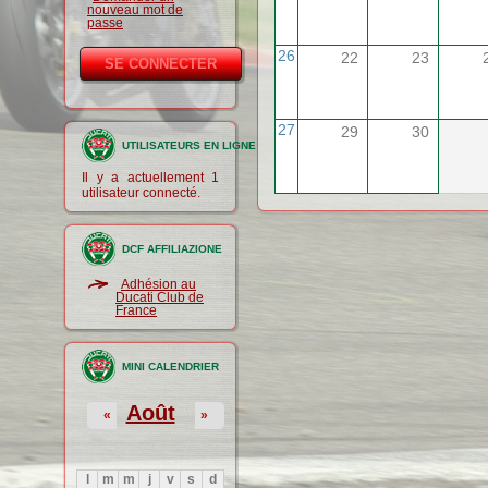
nouveau mot de
passe
26
22
23
27
29
30
UTILISATEURS EN LIGNE
Il y a actuellement 1
utilisateur connecté.
DCF AFFILIAZIONE
Adhésion au
Ducati Club de
France
MINI CALENDRIER
Août
«
»
l
m
m
j
v
s
d