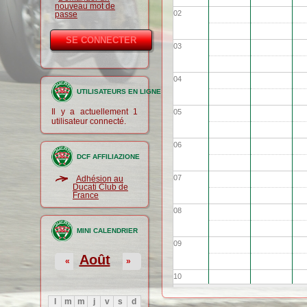
nouveau mot de
02
passe
03
04
UTILISATEURS EN LIGNE
Il y a actuellement 1
05
utilisateur connecté.
06
DCF AFFILIAZIONE
07
Adhésion au
Ducati Club de
France
08
MINI CALENDRIER
09
Août
«
»
10
l
m
m
j
v
s
d