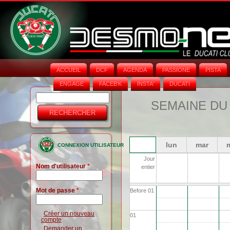
ACCUEIL
DCF
AGENDA
PASSIONE
PISTA
ENGAGE
FACEB'K
INSTA‘
DUCATI
Rechercher
Formulaire
SEMAINE DU 
de
recherche
lun
mar
CONNEXION UTILISATEUR
Jour
Nom d'utilisateur
*
entier
Mot de passe
*
Before 01
Créer un nouveau
01
compte
Demander un