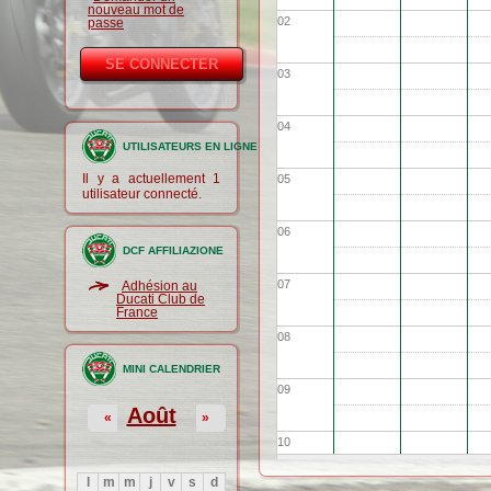
nouveau mot de
02
passe
03
04
UTILISATEURS EN LIGNE
Il y a actuellement 1
05
utilisateur connecté.
06
DCF AFFILIAZIONE
07
Adhésion au
Ducati Club de
France
08
MINI CALENDRIER
09
Août
«
»
10
l
m
m
j
v
s
d