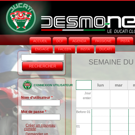
ACCUEIL
DCF
AGENDA
PASSIONE
PISTA
ENGAGE
FACEB'K
INSTA‘
DUCATI
Rechercher
Formulaire
SEMAINE DU 
de
recherche
lun
mar
CONNEXION UTILISATEUR
Jour
Nom d'utilisateur
*
entier
Mot de passe
*
Before 01
Créer un nouveau
01
compte
Demander un