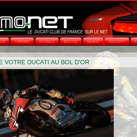
STA
TURISMO
STORICO
BOUTIQ'
ADHÉS°
INSCRIPT°
E
E VOTRE DUCATI AU BOL D'OR