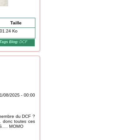
Taille
01.24 Ko
Tags Blog:
DCF
1/08/2025 - 00:00
au membre du DCF ?
... donc toutes ces
NS..... MOMO