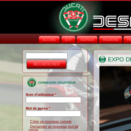
ACCUEIL
DCF
AGENDA
PASSIONE
PI
Rechercher
Formulaire de
EXPO D
recherche
CONNEXION UTILISATEUR
Nom d'utilisateur
*
Mot de passe
*
Créer un nouveau compte
Demander un nouveau mot de
passe