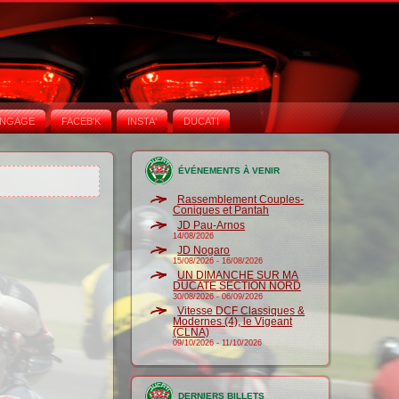
NGAGE
FACEB'K
INSTA‘
DUCATI
ÉVÉNEMENTS À VENIR
Rassemblement Couples-
Coniques et Pantah
JD Pau-Arnos
14/08/2026
JD Nogaro
15/08/2026
-
16/08/2026
UN DIMANCHE SUR MA
DUCATE SECTION NORD
30/08/2026
-
06/09/2026
Vitesse DCF Classiques &
Modernes (4), le Vigeant
(CLNA)
09/10/2026
-
11/10/2026
DERNIERS BILLETS