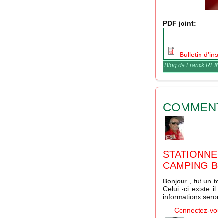
PDF joint:
Bulletin d'i
Blog de Franck RE
COMMEN
STATIONN
CAMPING B
Bonjour , fut un 
Celui -ci existe i
informations sero
Connectez-vo