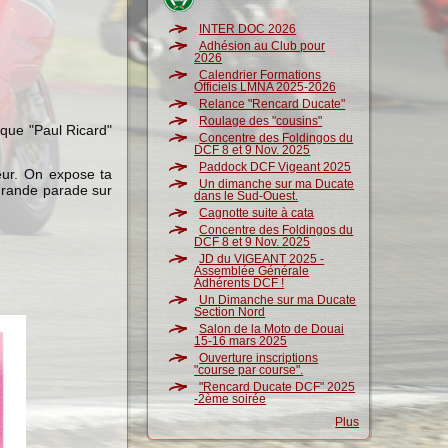
INTER DOC 2026
Adhésion au Club pour
2026
Calendrier Formations
Officiels LMNA 2025-2026
Relance "Rencard Ducate"
Roulage des "cousins"
ique "Paul Ricard"
Concentre des Foldingos du
DCF 8 et 9 Nov. 2025
Paddock DCF Vigeant 2025
teur. On expose ta
Un dimanche sur ma Ducate
grande parade sur
dans le Sud-Ouest.
Cagnotte suite à cata
Concentre des Foldingos du
DCF 8 et 9 Nov. 2025
JD du VIGEANT 2025 -
Assemblée Générale
Adhérents DCF !
Un Dimanche sur ma Ducate
Section Nord
Salon de la Moto de Douai
15-16 mars 2025
Ouverture inscriptions
"course par course".
"Rencard Ducate DCF" 2025
-2ème soirée
Plus