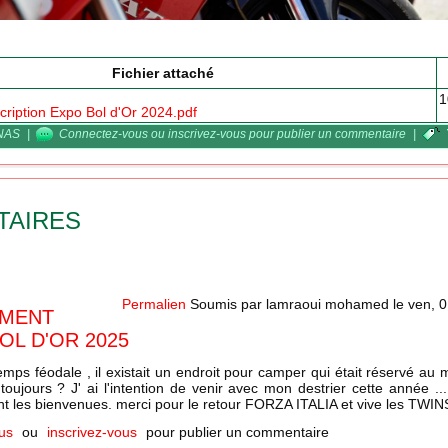
Fichier attaché
1
nscription Expo Bol d'Or 2024.pdf
INAS
|
Connectez-vous
ou
inscrivez-vous
pour publier un commentaire
|
TAIRES
Permalien
Soumis par
lamraoui mohamed
le
ven, 0
EMENT
OL D'OR 2025
temps féodale , il existait un endroit pour camper qui était réservé 
l toujours ? J' ai l'intention de venir avec mon destrier cette année .
nt les bienvenues. merci pour le retour FORZA ITALIA et vive les TWI
us
ou
inscrivez-vous
pour publier un commentaire