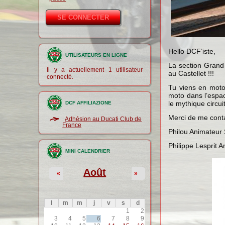
Hello DCF’iste,
UTILISATEURS EN LIGNE
La section Grand 
Il y a actuellement 1 utilisateur
au Castellet !!!
connecté.
Tu viens en moto 
moto dans l’espa
le mythique circui
DCF AFFILIAZIONE
Merci de me conta
Adhésion au Ducati Club de
France
Philou Animateur
Philippe Lesprit
MINI CALENDRIER
Août
«
»
l
m
m
j
v
s
d
1
2
3
4
5
6
7
8
9