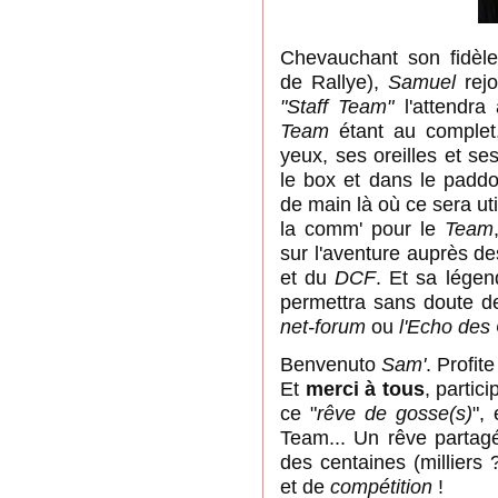
Chevauchant son fidèl
de Rallye),
Samuel
rejo
"Staff Team"
l'attendra
Team
étant au complet, 
yeux, ses oreilles et se
le box et dans le paddo
de main là où ce sera u
la comm' pour le
Team
sur l'aventure auprès d
et du
DCF
. Et sa légend
permettra sans doute d
net-forum
ou
l'Echo des 
Benvenuto
Sam'
. Profit
Et
merci à tous
, partic
ce "
rêve de gosse(s)
",
Team... Un rêve partagé
des centaines (milliers
et de
compétition
!