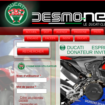
ACCUEIL
DCF
AGENDA
PASSIONE
PISTA
ENGAGE
FACEB'K
INSTA‘
DUCATI
Rechercher
Formulaire
DUCATI ESP
DONATEUR INVI
de
recherche
CONNEXION UTILISATEUR
Nom d'utilisateur
*
Mot de passe
*
Créer un nouveau
compte
Demander un