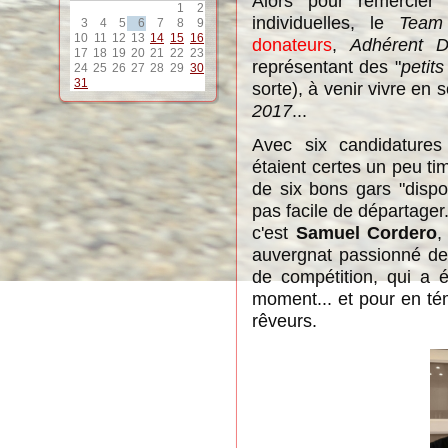
Alors pour remercier 
1
2
individuelles, le
Team
3
4
5
6
7
8
9
10
11
12
13
14
15
16
donateurs
,
Adhérent 
17
18
19
20
21
22
23
représentant des "
petits
24
25
26
27
28
29
30
31
sorte), à venir vivre en 
2017
...
Avec six candidatures
étaient certes un peu ti
de six bons gars "disponi
pas facile de départager. 
c'est
Samuel Cordero
auvergnat passionné de 
de compétition, qui a 
moment... et pour en té
rêveurs.