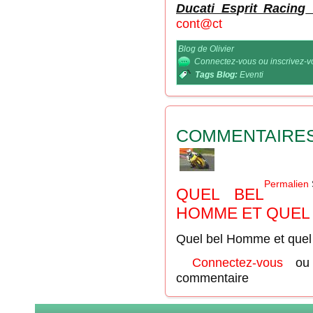
Ducati Es
p
rit Racin
g
cont@ct
Blog de Olivier
Connectez-vous
ou
inscrivez-
Tags Blog:
Eventi
COMMENTAIRE
Permalien
QUEL BEL
HOMME ET QUEL
Quel bel Homme et quel
Connectez-vous
o
commentaire