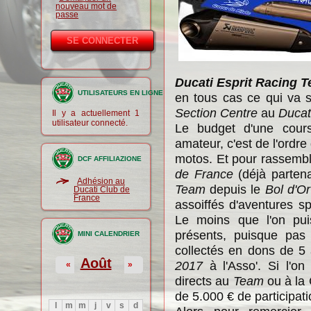
nouveau mot de
passe
Ducati Esprit Racing 
UTILISATEURS EN LIGNE
en tous cas ce qui va 
Section Centre
au
Ducat
Il y a actuellement 1
utilisateur connecté.
Le budget d'une cou
amateur, c'est de l'ordr
motos. Et pour rassembl
DCF AFFILIAZIONE
de France
(déjà partena
Adhésion au
Team
depuis le
Bol d'O
Ducati Club de
France
assoiffés d'aventures sp
Le moins que l'on puis
présents, puisque pas
MINI CALENDRIER
collectés en dons de 
Août
2017
à l'Asso'. Si l'on
«
»
directs au
Team
ou à la 
de 5.000 € de participatio
l
m
m
j
v
s
d