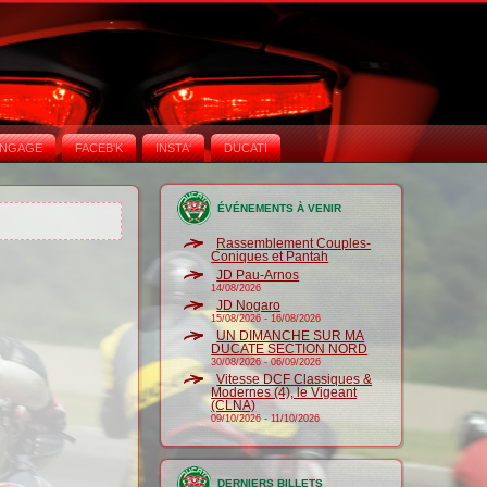
NGAGE
FACEB'K
INSTA‘
DUCATI
ÉVÉNEMENTS À VENIR
Rassemblement Couples-
Coniques et Pantah
JD Pau-Arnos
14/08/2026
JD Nogaro
15/08/2026
-
16/08/2026
UN DIMANCHE SUR MA
DUCATE SECTION NORD
30/08/2026
-
06/09/2026
Vitesse DCF Classiques &
Modernes (4), le Vigeant
(CLNA)
09/10/2026
-
11/10/2026
DERNIERS BILLETS