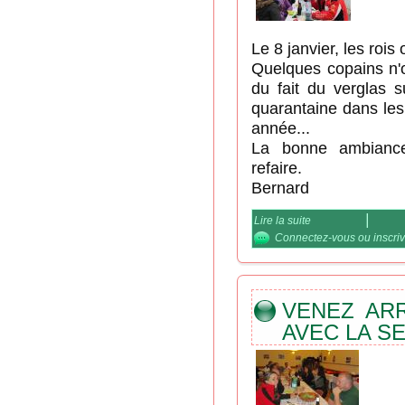
Le 8 janvier, les rois
Quelques copains n'o
du fait du verglas s
quarantaine dans les
année...
La bonne ambiance
refaire.
Bernard
Lire la suite
de Galette dans l'E
Connectez-vous
ou
inscri
VENEZ ARR
AVEC LA S