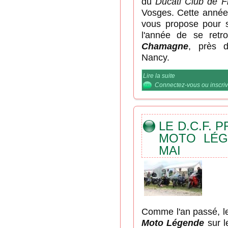
du
Ducati Club de F
Vosges. Cette année,
vous propose pour 
l'année de se retro
Chamagne
, près 
Nancy.
Lire la suite
de Rassemblement 
1er mai
Connectez-vous
ou
inscri
LE D.C.F.
MOTO LÉG
MAI
Comme l'an passé, l
Moto Légende
sur l