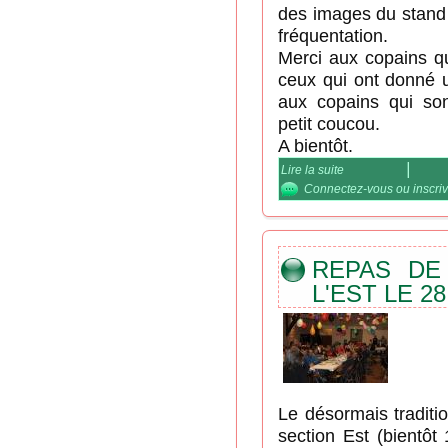
des images du stand
fréquentation.
Merci aux copains qu
ceux qui ont donné 
aux copains qui so
petit coucou.
A bientôt.
Lire la suite
de Quelques image
Connectez-vous
ou
inscri
REPAS DE
L'EST LE 
Le désormais traditi
section Est (bientôt