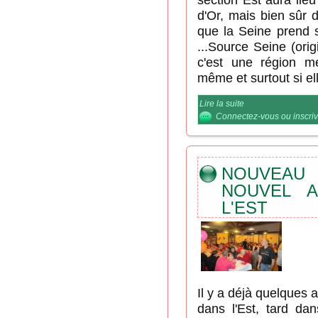
d'Or, mais bien sûr d
que la Seine prend s
...Source Seine (ori
c'est une région m
même et surtout si el
Lire la suite
de Les 06 et 07 av
rassemblement à S
Connectez-vous
ou
inscri
NOUVEAU 
NOUVEL A
L'EST
Il y a déjà quelques
dans l'Est, tard dan