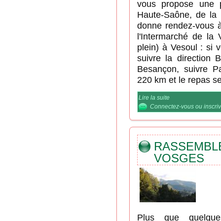
vous propose une pe
Haute-Saône, de la 
donne rendez-vous à
l'Intermarché de la 
plein) à Vesoul : si 
suivre la direction 
Besançon, suivre Pa
220 km et le repas se
Lire la suite
de Une petite sorti
Connectez-vous
ou
inscri
RASSEMB
VOSGES
Plus que quelque