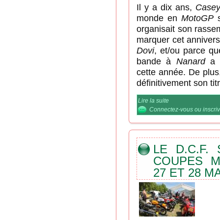
Il y a dix ans,
Casey
monde en
MotoGP
s
organisait son rass
marquer cet annivers
Dovi
, et/ou parce qu
bande à
Nanard
a d
cette année. De plus
définitivement son ti
Lire la suite
de Rassembleme
septembre 2017
Connectez-vous
ou
inscri
LE D.C.F.
COUPES M
27 ET 28 MA