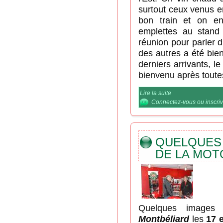
surtout ceux venus en
bon train et on en 
emplettes au stand
réunion pour parler d
des autres a été bie
derniers arrivants, le
bienvenu après toute
Lire la suite
de Echos et images
Connectez-vous
ou
inscri
QUELQUES
DE LA MOT
Quelques image
Montbéliard
les
17 