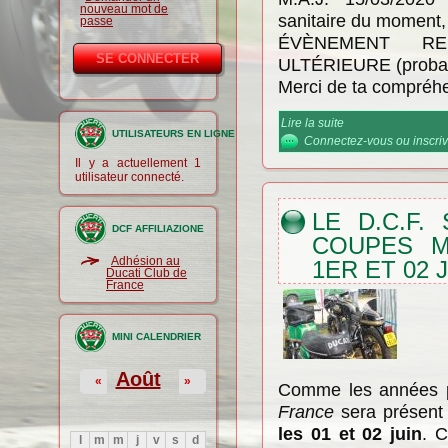
nouveau mot de
sanitaire du moment,
passe
ÉVÈNEMENT R
ULTÉRIEURE (probabl
Merci de ta compréhe
Lire la suite
de Rassemblement d
UTILISATEURS EN LIGNE
Nantoux (21)
Connectez-vous
ou
inscri
Il y a actuellement 1
utilisateur connecté.
LE D.C.F.
DCF AFFILIAZIONE
COUPES M
Adhésion au
1ER ET 02 
Ducati Club de
France
MINI CALENDRIER
Août
«
»
Comme les années p
France
sera présent 
les 01 et 02 juin
. 
l
m
m
j
v
s
d