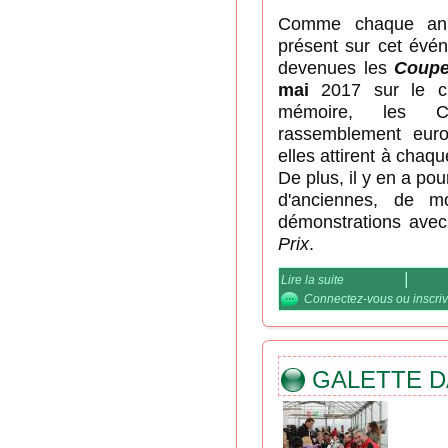
Comme chaque anné
présent sur cet évé
devenues les
Coupe
mai
2017 sur le c
mémoire, les C
rassemblement eur
elles attirent à chaq
De plus, il y en a pou
d'anciennes, de m
démonstrations avec
Prix
.
Lire la suite
de Le D.C.F. sera 
mai
Connectez-vous
ou
inscri
GALETTE D