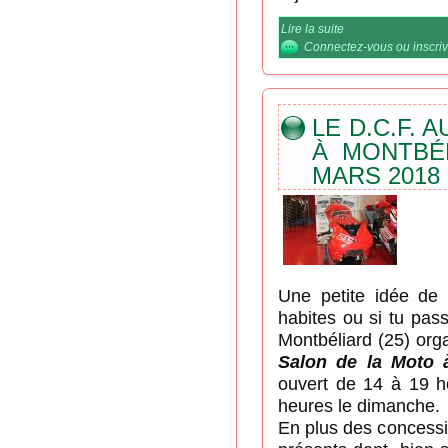
Lire la suite
de Le D.C.F. touj
Connectez-vous
ou
inscri
LE D.C.F. 
À MONTBÉL
MARS 2018
Une petite idée de 
habites ou si tu pas
Montbéliard (25) org
Salon de la Moto 
ouvert de 14 à 19 h
heures le dimanche.
En plus des concessi