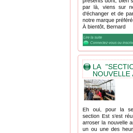
présents dont, bien s
par là, viens sur n
d'échanger et de par
notre marque préféré
À bientôt, Bernard
Lire la suite
de Le D.C.F. au Sa
2018
Connectez-vous
ou
inscri
LA "SECTI
NOUVELLE 
Eh oui, pour la se
section Est s'est ré
arroser la nouvelle an
un ou une des heur