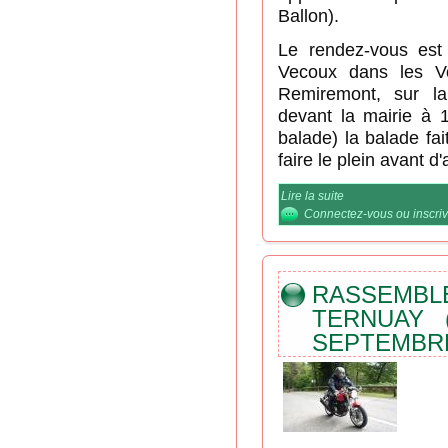
Ballon).
Le rendez-vous est 
Vecoux dans les 
Remiremont, sur la
devant la mairie à 1
balade) la balade fa
faire le plein avant d'a
Lire la suite
de Une petite virée
Connectez-vous
ou
inscri
RASSEMB
TERNUAY 
SEPTEMBRE