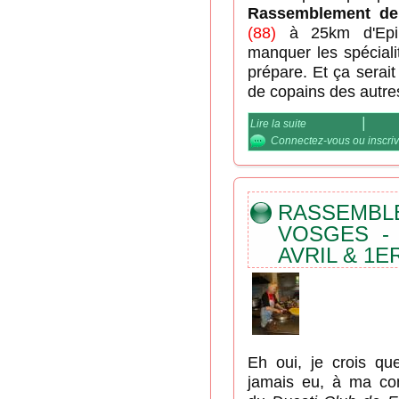
Rassemblement de
(88)
à 25km d'Epin
manquer les spéciali
prépare. Et ça serai
de copains des autre
Lire la suite
de Rassemblement
Connectez-vous
ou
inscri
RASSEMB
VOSGES - 
AVRIL & 1E
Eh oui, je crois que
jamais eu, à ma co