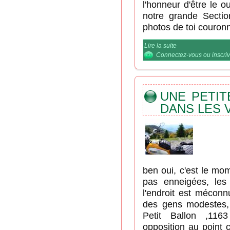
l'honneur d'être le 
notre grande Section
photos de toi couron
Lire la suite
de La "Section EST"
Connectez-vous
ou
inscri
UNE PETIT
DANS LES 
ben oui, c'est le mo
pas enneigées, les
l'endroit est méconn
des gens modestes,
Petit Ballon ,11
opposition au point 