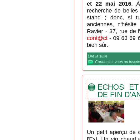
et 22 mai 2016
. À
recherche de belles
stand ; donc, si t
anciennes, n'hésit
Ravier - 37, rue de 
cont@ct
- 09 63 69 6
bien sûr.
Lire la suite
de Le D.C.F. prése
Connectez-vous
ou
inscri
ECHOS ET
DE FIN D'A
Un petit aperçu de
l'Est. Un vin chaud a