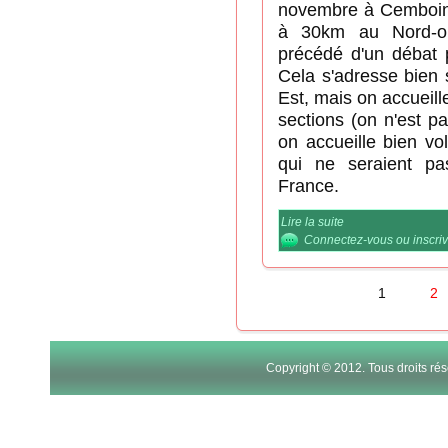
novembre à Cemboing
à 30km au Nord-ou
précédé d'un débat p
Cela s'adresse bien 
Est, mais on accueill
sections (on n'est p
on accueille bien vo
qui ne seraient p
France.
Lire la suite
de Repas de fin d'
Connectez-vous
ou
inscri
1
2
PAGES
Copyright © 2012. Tous droits r