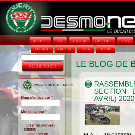
ACCUEIL
DCF
AGENDA
PASSIONE
PISTA
ENGAGE
FACEB'K
INSTA‘
DUCATI
Rechercher
Formulaire
LE BLOG DE 
de
recherche
RASSEM
CONNEXION UTILISATEUR
SECTION 
AVRIL) 202
Nom d'utilisateur
*
Mot de passe
*
Créer un nouveau
compte
M.À.J. 15/03/2020
Demander un