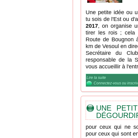
Une petite idée ou u
tu sois de l'Est ou d'a
2017
, on organise u
tirer les rois ; ce
Route de Bougnon à
km de Vesoul en direc
Secrétaire du Club
responsable de la S
vous accueillir à l'ent
Lire la suite
de Venez arroser l
Connectez-vous
ou
inscri
UNE PETI
DÉGOURDIR
pour ceux qui ne s
pour ceux qui sont e