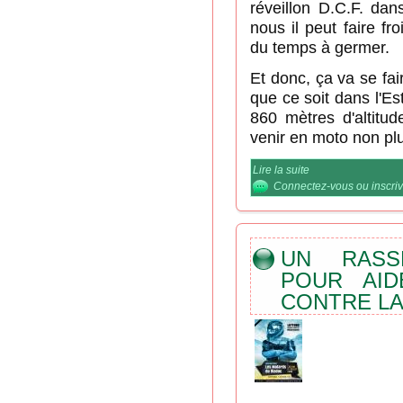
réveillon D.C.F. dan
nous il peut faire fr
du temps à germer.
Et donc, ça va se fair
que ce soit dans l'E
860 mètres d'altitud
venir en moto non plus
Lire la suite
de Nouveau : un ré
Connectez-vous
ou
inscri
UN RASS
POUR AID
CONTRE LA