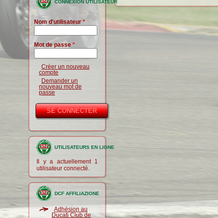
CONNEXION UTILISATEUR
Nom d'utilisateur
*
Mot de passe
*
Créer un nouveau
compte
Demander un
nouveau mot de
passe
UTILISATEURS EN LIGNE
Il y a actuellement 1
utilisateur connecté.
DCF AFFILIAZIONE
Adhésion au
Ducati Club de