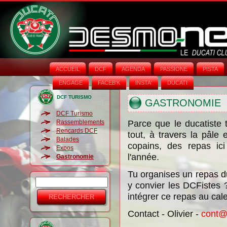
ACCUEIL
DCF
AGENDA
PASSIONE
PISTA
ENGAGE
FACEB'K
INSTA‘
DUCATI
DCF TURISMO
GASTRONOMIE
DCF Turismo
Parce que le ducatiste 
Rassemblements
Rencards DCF
tout, à travers la pâle
Balades
copains, des repas ici
Expos
l'année.
Gastronomie
Tu organises un repas d
Rechercher
y convier les DCFistes 
Formulaire
intégrer ce repas au calen
de
Contact - Olivier -
cont@
recherche