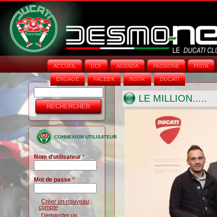
ACCUEIL
DCF
AGENDA
PASSIONE
PISTA
ENGAGE
FACEB'K
INSTA‘
DUCATI
Rechercher
Formulaire
LE MILLION.....
de
recherche
CONNEXION UTILISATEUR
Nom d'utilisateur
*
Mot de passe
*
Créer un nouveau
compte
Demander un