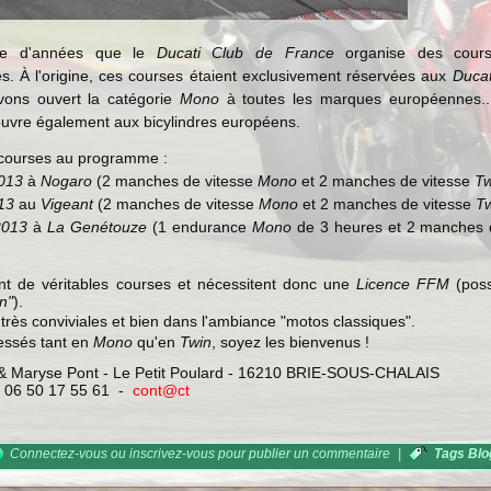
ine d'années que le
Ducati Club de France
organise des cou
s.
À l'origine, ces courses étaient exclusivement réservées aux
Ducat
vons ouvert la catégorie
Mono
à toutes les marques européennes...
uvre également aux bicylindres européens.
 courses au programme :
2013
à
Nogaro
(2 manches de vitesse
Mono
et 2 manches de vitesse
Tw
13
au
Vigeant
(2 manches de vitesse
Mono
et 2 manches de vitesse
T
2013
à
La Genétouze
(1 endurance
Mono
de 3 heures et 2 manches 
t de véritables courses et nécessitent donc une
Licence FFM
(poss
n"
).
très conviviales et bien dans l'ambiance "motos classiques".
ressés tant en
Mono
qu'en
Twin
, soyez les bienvenus !
 & Maryse Pont - Le Petit Poulard - 16210 BRIE-SOUS-CHALAIS
- 06 50 17 55 61 -
cont@ct
Connectez-vous
ou
inscrivez-vous
pour publier un commentaire
|
Tags Blo