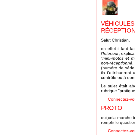
VÉHI
RÉCEPTIO
Salut Christian,
en effet il faut 
l'Intérieur
, explic
"
mini-motos et m
non-réceptionné
,
(numéro de série 
ils t'attribueron
contrôle ou à donn
Le sujet était a
rubrique "pratique
Connectez-vo
PROTO
oui,cela marche tr
remplir le questi
Connectez-vo