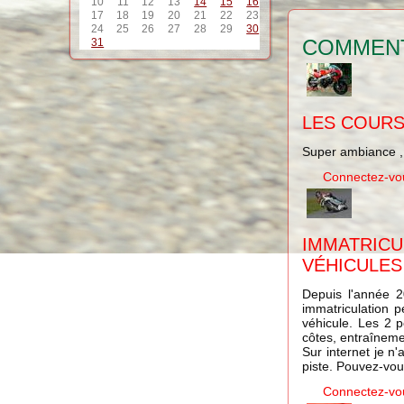
10
11
12
13
14
15
16
17
18
19
20
21
22
23
24
25
26
27
28
29
30
COMMEN
31
LES COURS
Super ambiance , 
Connectez-vo
IMMATR
VÉHICULE
Depuis l'année 20
immatriculation
véhicule. Les 2 
côtes, entraînemen
Sur internet je n
piste. Pouvez-vo
Connectez-vo