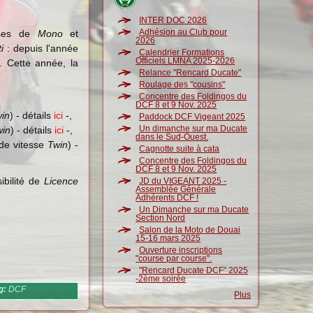
INTER DOC 2026
Adhésion au Club pour
rses de
Mono
et
2026
i
: depuis l'année
Calendrier Formations
Officiels LMNA 2025-2026
 Cette année, la
Relance "Rencard Ducate"
Roulage des "cousins"
Concentre des Foldingos du
DCF 8 et 9 Nov. 2025
in
) - détails
ici
-,
Paddock DCF Vigeant 2025
Un dimanche sur ma Ducate
win
) - détails
ici
-,
dans le Sud-Ouest.
de vitesse
Twin
) -
Cagnotte suite à cata
Concentre des Foldingos du
DCF 8 et 9 Nov. 2025
ibilité de
Licence
JD du VIGEANT 2025 -
Assemblée Générale
Adhérents DCF !
Un Dimanche sur ma Ducate
Section Nord
Salon de la Moto de Douai
15-16 mars 2025
Ouverture inscriptions
"course par course".
"Rencard Ducate DCF" 2025
-2ème soirée
g:
DCF
Plus