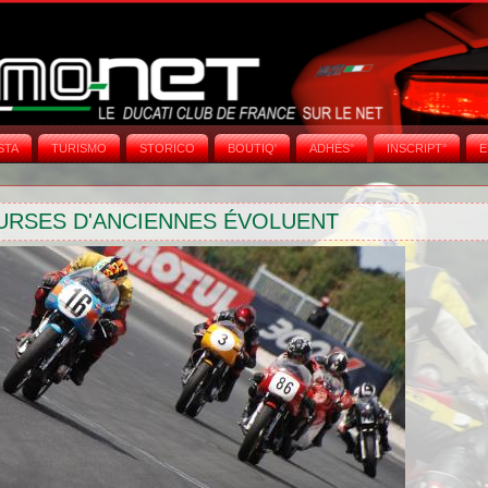
STA
TURISMO
STORICO
BOUTIQ'
ADHÉS°
INSCRIPT°
E
URSES D'ANCIENNES ÉVOLUENT