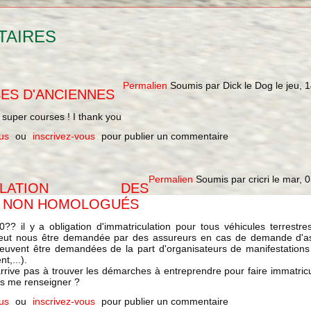
TAIRES
Permalien
Soumis par
Dick le Dog
le
jeu, 
ES D'ANCIENNES
super courses ! I thank you
us
ou
inscrivez-vous
pour publier un commentaire
Permalien
Soumis par
cricri
le
mar, 0
ICULATION DES
S NON HOMOLOGUÉS
?? il y a obligation d'immatriculation pour tous véhicules terrestr
 peut nous être demandée par des assureurs en cas de demande d'a
peuvent être demandées de la part d'organisateurs de manifestations
t,...).
'arrive pas à trouver les démarches à entreprendre pour faire immatri
us me renseigner ?
us
ou
inscrivez-vous
pour publier un commentaire