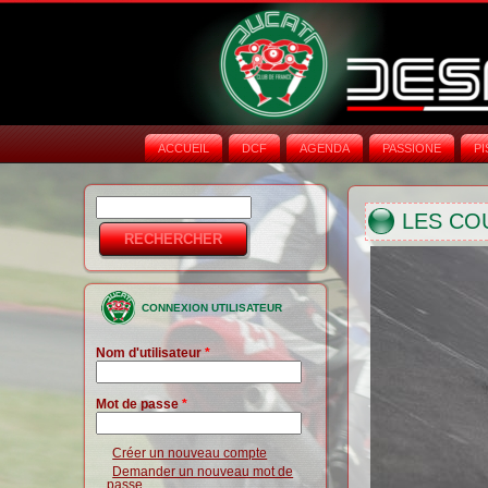
ACCUEIL
DCF
AGENDA
PASSIONE
PI
Rechercher
Formulaire de
LES CO
recherche
CONNEXION UTILISATEUR
Nom d'utilisateur
*
Mot de passe
*
Créer un nouveau compte
Demander un nouveau mot de
passe