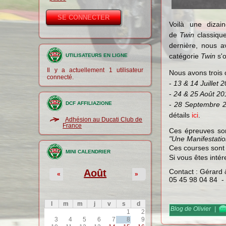
Voilà une diza
de
Twin
classique
dernière, nous a
catégorie
Twin
s'o
UTILISATEURS EN LIGNE
Il y a actuellement 1 utilisateur
Nous avons trois
connecté.
-
13 & 14 Juillet 
-
24 & 25 Août 20
DCF AFFILIAZIONE
-
28 Septembre 
détails
ici
.
Adhésion au Ducati Club de
France
Ces épreuves son
"Une Manifestatio
Ces courses sont 
MINI CALENDRIER
Si vous êtes inté
Août
Contact : Gérard
«
»
05 45 98 04 84 
l
m
m
j
v
s
d
Blog de Olivier
|
1
2
3
4
5
6
7
8
9