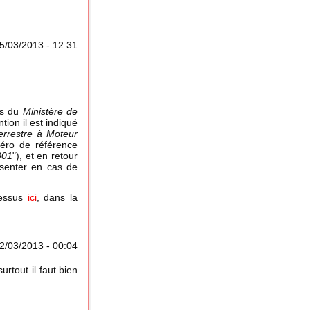
5/03/2013 - 12:31
ès du
Ministère de
ntion il est indiqué
errestre à Moteur
méro de référence
001
"), et en retour
résenter en cas de
dessus
ici
, dans la
2/03/2013 - 00:04
urtout il faut bien