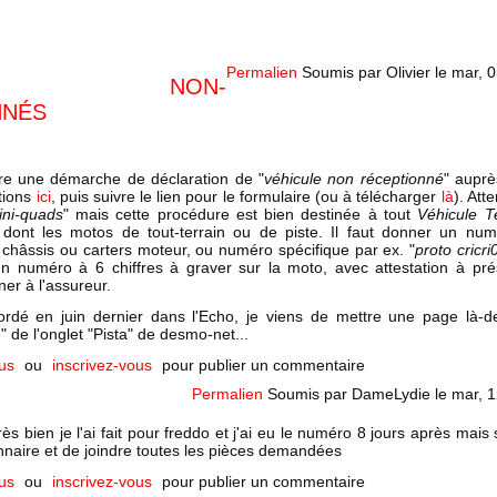
Permalien
Soumis par
Olivier
le
mar, 0
CULES NON-
NNÉS
faire une démarche de déclaration de "
véhicule non réceptionné
" aupr
ations
ici
, puis suivre le lien pour le formulaire (ou à télécharger
là
). Atte
ini-quads
" mais cette procédure est bien destinée à tout
Véhicule T
 dont les motos de tout-terrain ou de piste. Il faut donner un nu
châssis ou carters moteur, ou numéro spécifique par ex. "
proto cricri
t un numéro à 6 chiffres à graver sur la moto, avec attestation à p
er à l'assureur.
bordé en juin dernier dans l'Echo, je viens de mettre une page là-
" de l'onglet "Pista" de desmo-net...
us
ou
inscrivez-vous
pour publier un commentaire
Permalien
Soumis par
DameLydie
le
mar, 1
ès bien je l'ai fait pour freddo et j'ai eu le numéro 8 jours après mais s
onnaire et de joindre toutes les pièces demandées
us
ou
inscrivez-vous
pour publier un commentaire