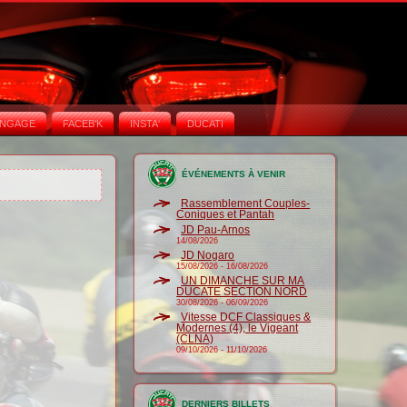
NGAGE
FACEB'K
INSTA‘
DUCATI
ÉVÉNEMENTS À VENIR
Rassemblement Couples-
Coniques et Pantah
JD Pau-Arnos
14/08/2026
JD Nogaro
15/08/2026
-
16/08/2026
UN DIMANCHE SUR MA
DUCATE SECTION NORD
30/08/2026
-
06/09/2026
Vitesse DCF Classiques &
Modernes (4), le Vigeant
(CLNA)
09/10/2026
-
11/10/2026
DERNIERS BILLETS