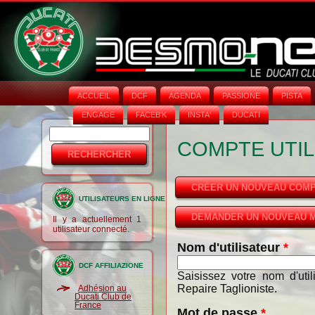
ACCUEIL
DCF
AGENDA
PASSIONE
PISTA
ENGAGE
FACEB'K
INSTA‘
DUCATI
Rechercher
Formulaire
COMPTE UTIL
de
recherche
CRÉER UN NOUVEAU COM
UTILISATEURS EN LIGNE
DEMANDER UN NOUVEAU M
Il y a actuellement 1
utilisateur connecté.
Nom d'utilisateur
*
DCF AFFILIAZIONE
Saisissez votre nom d'uti
Repaire Taglioniste.
Adhésion au
Ducati Club de
France
Mot de passe
*