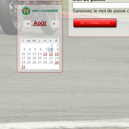
Saisissez le mot de passe c
MINI CALENDRIER
Août
«
»
l
m
m
j
v
s
d
1
2
3
4
5
6
7
8
9
10
11
12
13
14
15
16
17
18
19
20
21
22
23
24
25
26
27
28
29
30
31