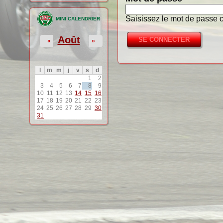
Saisissez le mot de passe c
MINI CALENDRIER
Août
«
»
l
m
m
j
v
s
d
1
2
3
4
5
6
7
8
9
10
11
12
13
14
15
16
17
18
19
20
21
22
23
24
25
26
27
28
29
30
31