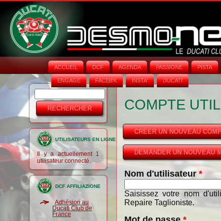
ACCUEIL
DCF
AGENDA
PASSIONE
PISTA
ENGAGE
FACEB'K
INSTA‘
DUCATI
Rechercher
Formulaire
COMPTE UTIL
de
recherche
CRÉER UN NOUVEAU COM
UTILISATEURS EN LIGNE
DEMANDER UN NOUVEAU M
Il y a actuellement 1
utilisateur connecté.
Nom d'utilisateur
*
DCF AFFILIAZIONE
Saisissez votre nom d'uti
Repaire Taglioniste.
Adhésion au
Ducati Club de
France
Mot de passe
*