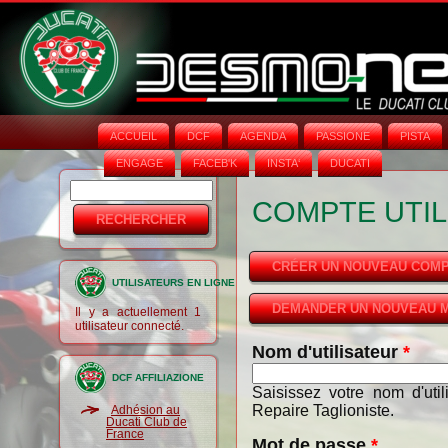
ACCUEIL
DCF
AGENDA
PASSIONE
PISTA
ENGAGE
FACEB'K
INSTA‘
DUCATI
Rechercher
Formulaire
COMPTE UTIL
de
recherche
CRÉER UN NOUVEAU COM
UTILISATEURS EN LIGNE
DEMANDER UN NOUVEAU M
Il y a actuellement 1
utilisateur connecté.
Nom d'utilisateur
*
DCF AFFILIAZIONE
Saisissez votre nom d'uti
Repaire Taglioniste.
Adhésion au
Ducati Club de
France
Mot de passe
*