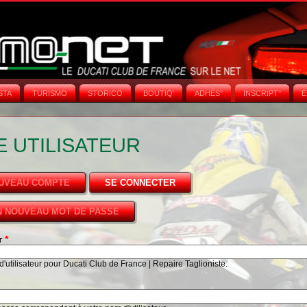
STA
TURISMO
STORICO
BOUTIQ'
ADHÉS°
INSCRIPT°
E
 UTILISATEUR
OUVEAU COMPTE
SE CONNECTER
(ONGLET ACTIF)
 NOUVEAU MOT DE PASSE
ur
*
'utilisateur pour Ducati Club de France | Repaire Taglioniste.