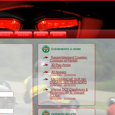
NGAGE
FACEB'K
INSTA‘
DUCATI
ÉVÉNEMENTS À VENIR
Rassemblement Couples-
Coniques et Pantah
JD Pau-Arnos
14/08/2026
JD Nogaro
15/08/2026
-
16/08/2026
UN DIMANCHE SUR MA
DUCATE SECTION NORD
30/08/2026
-
06/09/2026
Vitesse DCF Classiques &
Modernes (4), le Vigeant
(CLNA)
09/10/2026
-
11/10/2026
DERNIERS BILLETS