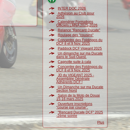
INTER DOC 2026
Adhésion au Club pour
2026
Calendrier Formations
Officiels LMNA 2025-2026
Relance "Rencard Ducate"
Roulage des "cousins"
Concentre des Foldingos du
DCF 8 et 9 Nov. 2025
Paddock DCF Vigeant 2025
Un dimanche sur ma Ducate
dans le Sud-Ouest.
Cagnotte suite à cata
Concentre des Foldingos du
DCF 8 et 9 Nov. 2025
JD du VIGEANT 2025 -
Assemblée Générale
Adhérents DCF !
Un Dimanche sur ma Ducate
Section Nord
Salon de la Moto de Douai
15-16 mars 2025
Ouverture inscriptions
"course par course".
"Rencard Ducate DCF" 2025
-2ème soirée
Plus