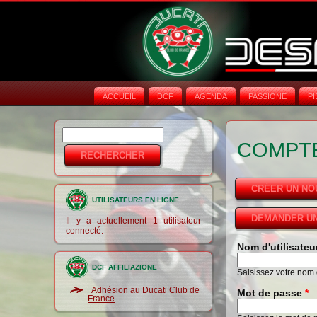
ACCUEIL
DCF
AGENDA
PASSIONE
PI
Rechercher
Formulaire de
COMPTE
recherche
CRÉER UN N
UTILISATEURS EN LIGNE
DEMANDER UN
Il y a actuellement 1 utilisateur
connecté.
Nom d'utilisate
DCF AFFILIAZIONE
Saisissez votre nom d
Adhésion au Ducati Club de
Mot de passe
*
France