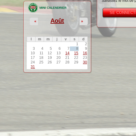
Saisissez le mot de 
MINI CALENDRIER
Août
«
»
l
m
m
j
v
s
d
1
2
3
4
5
6
7
8
9
10
11
12
13
14
15
16
17
18
19
20
21
22
23
24
25
26
27
28
29
30
31