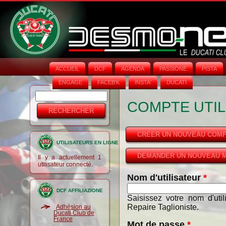
ACCUEIL
DCF
AGENDA
PASSIONE
PISTA
ENGAGE
FACEB'K
INSTA‘
DUCATI
Rechercher
Formulaire
COMPTE UTIL
de
recherche
CRÉER UN NOUVEAU COM
UTILISATEURS EN LIGNE
DEMANDER UN NOUVEAU M
Il y a actuellement 1
utilisateur connecté.
Nom d'utilisateur
*
DCF AFFILIAZIONE
Saisissez votre nom d'uti
Repaire Taglioniste.
Adhésion au
Ducati Club de
France
Mot de passe
*