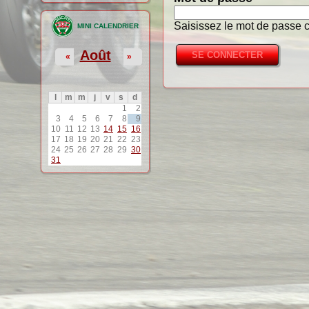
Saisissez le mot de passe c
MINI CALENDRIER
Août
«
»
l
m
m
j
v
s
d
1
2
3
4
5
6
7
8
9
10
11
12
13
14
15
16
17
18
19
20
21
22
23
24
25
26
27
28
29
30
31