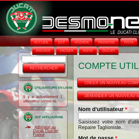
ACCUEIL
DCF
AGENDA
PASSIONE
PISTA
ENGAGE
FACEB'K
INSTA‘
DUCATI
Rechercher
Formulaire
COMPTE UTIL
de
recherche
CRÉER UN NOUVEAU COM
UTILISATEURS EN LIGNE
DEMANDER UN NOUVEAU M
Il y a actuellement 1
utilisateur connecté.
Nom d'utilisateur
*
DCF AFFILIAZIONE
Saisissez votre nom d'uti
Repaire Taglioniste.
Adhésion au
Ducati Club de
France
Mot de passe
*