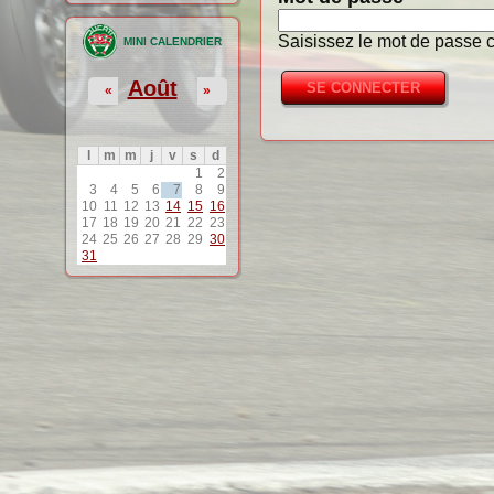
Saisissez le mot de passe c
MINI CALENDRIER
Août
«
»
l
m
m
j
v
s
d
1
2
3
4
5
6
7
8
9
10
11
12
13
14
15
16
17
18
19
20
21
22
23
24
25
26
27
28
29
30
31