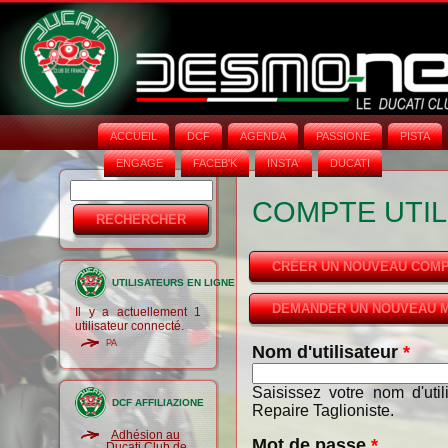
ACCUEIL
DCF
AGENDA
PASSIONE
PISTA
ENGAGE
FACEB'K
INSTA‘
DUCATI
Rechercher
Formulaire
COMPTE UTIL
de
recherche
CRÉER UN NOUVEAU COM
UTILISATEURS EN LIGNE
DEMANDER UN NOUVEAU M
Il y a actuellement 1
utilisateur connecté.
PA
Nom d'utilisateur
*
Saisissez votre nom d'uti
DCF AFFILIAZIONE
Repaire Taglioniste.
Adhésion au
Mot de passe
*
Ducati Club de