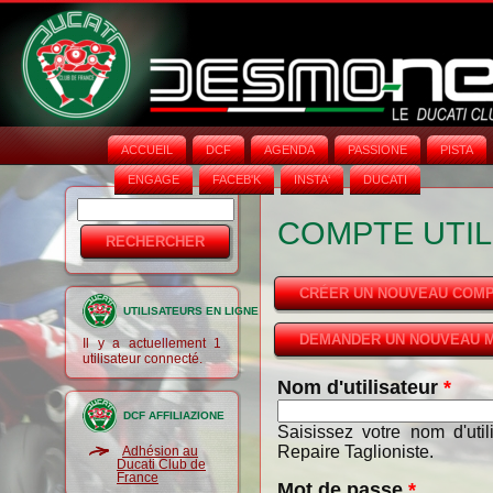
ACCUEIL
DCF
AGENDA
PASSIONE
PISTA
ENGAGE
FACEB'K
INSTA‘
DUCATI
Rechercher
Formulaire
COMPTE UTIL
de
recherche
CRÉER UN NOUVEAU COM
UTILISATEURS EN LIGNE
DEMANDER UN NOUVEAU M
Il y a actuellement 1
utilisateur connecté.
Nom d'utilisateur
*
DCF AFFILIAZIONE
Saisissez votre nom d'uti
Repaire Taglioniste.
Adhésion au
Ducati Club de
France
Mot de passe
*