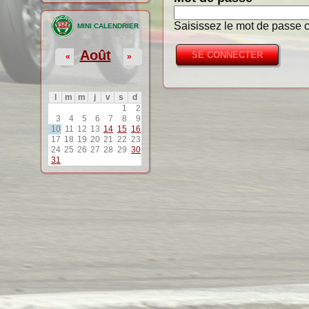
Saisissez le mot de passe c
MINI CALENDRIER
Août
«
»
l
m
m
j
v
s
d
1
2
3
4
5
6
7
8
9
10
11
12
13
14
15
16
17
18
19
20
21
22
23
24
25
26
27
28
29
30
31