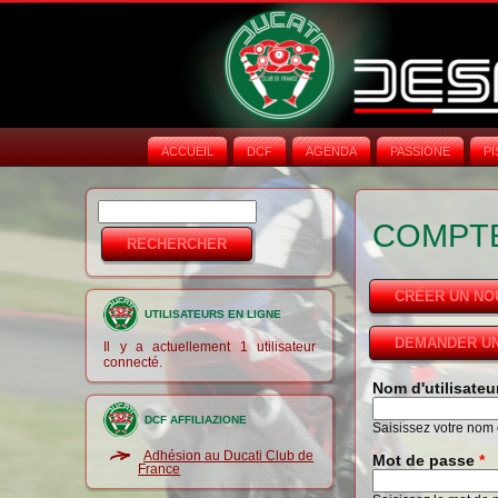
ACCUEIL
DCF
AGENDA
PASSIONE
PI
Rechercher
Formulaire de
COMPTE
recherche
CRÉER UN N
UTILISATEURS EN LIGNE
DEMANDER UN
Il y a actuellement 1 utilisateur
connecté.
Nom d'utilisate
DCF AFFILIAZIONE
Saisissez votre nom d
Adhésion au Ducati Club de
Mot de passe
*
France