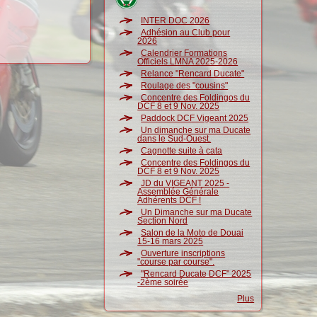
INTER DOC 2026
Adhésion au Club pour
2026
Calendrier Formations
Officiels LMNA 2025-2026
Relance "Rencard Ducate"
Roulage des "cousins"
Concentre des Foldingos du
DCF 8 et 9 Nov. 2025
Paddock DCF Vigeant 2025
Un dimanche sur ma Ducate
dans le Sud-Ouest.
Cagnotte suite à cata
Concentre des Foldingos du
DCF 8 et 9 Nov. 2025
JD du VIGEANT 2025 -
Assemblée Générale
Adhérents DCF !
Un Dimanche sur ma Ducate
Section Nord
Salon de la Moto de Douai
15-16 mars 2025
Ouverture inscriptions
"course par course".
"Rencard Ducate DCF" 2025
-2ème soirée
Plus