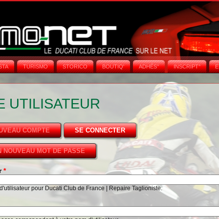
STA
TURISMO
STORICO
BOUTIQ'
ADHÉS°
INSCRIPT°
E
 UTILISATEUR
OUVEAU COMPTE
SE CONNECTER
(ONGLET ACTIF)
 NOUVEAU MOT DE PASSE
ur
*
'utilisateur pour Ducati Club de France | Repaire Taglioniste.