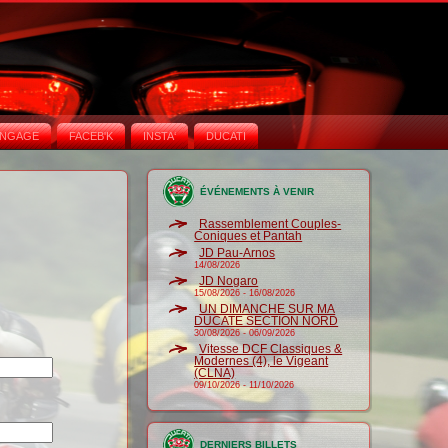
NGAGE
FACEB'K
INSTA‘
DUCATI
ÉVÉNEMENTS À VENIR
Rassemblement Couples-
Coniques et Pantah
JD Pau-Arnos
14/08/2026
JD Nogaro
15/08/2026
-
16/08/2026
UN DIMANCHE SUR MA
DUCATE SECTION NORD
30/08/2026
-
06/09/2026
Vitesse DCF Classiques &
Modernes (4), le Vigeant
(CLNA)
09/10/2026
-
11/10/2026
DERNIERS BILLETS