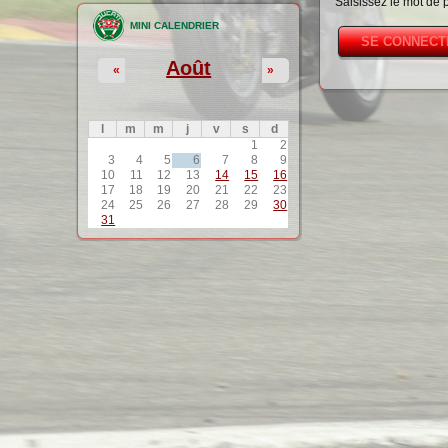
Saisissez le mot de 
MINI CALENDRIER
Août
«
»
l
m
m
j
v
s
d
1
2
3
4
5
6
7
8
9
10
11
12
13
14
15
16
17
18
19
20
21
22
23
24
25
26
27
28
29
30
31