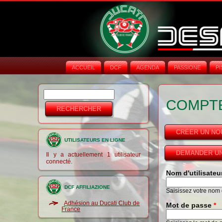
ACCUEIL
DCF
AGENDA
PASSIONE
PI
Rechercher
Formulaire de
COMPTE
recherche
CRÉER UN N
UTILISATEURS EN LIGNE
DEMANDER UN
Il y a actuellement 1 utilisateur
connecté.
Nom d'utilisate
DCF AFFILIAZIONE
Saisissez votre nom d
Adhésion au Ducati Club de
Mot de passe
*
France