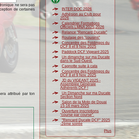
ctronique ne sera pas
INTER DOC 2026
ception de certaines
Adhésion au Club pour
2026
Calendrier Formations
Officiels LMNA 2025-2026
Relance "Rencard Ducate"
Roulage des "cousins"
Concentre des Foldingos du
DCF 8 et 9 Nov. 2025
Paddock DCF Vigeant 2025
Un dimanche sur ma Ducate
dans le Sud-Ouest.
Cagnotte suite à cata
Concentre des Foldingos du
DCF 8 et 9 Nov. 2025
JD du VIGEANT 2025 -
Assemblée Générale
Adhérents DCF !
Un Dimanche sur ma Ducate
era attribué par ton
Section Nord
Salon de la Moto de Douai
15-16 mars 2025
Ouverture inscriptions
"course par course".
"Rencard Ducate DCF" 2025
-2ème soirée
Plus