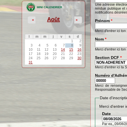
Une adresse électron
MINI CALENDRIER
rendue publique et 
notifications désirée
Août
«
»
Prénom
*
Merci d'entrer ici to
l
m
m
j
v
s
d
Nom
*
1
2
3
4
5
6
7
8
9
Merci d'entrer ici to
10
11
12
13
14
15
16
17
18
19
20
21
22
23
Section DCF
*
24
25
26
27
28
29
30
31
Merci d'entrer ici ta 
Numéro d'Adhér
Merci de renseigner
Responsable de Sec
Date d'inscrip
Merci d'entrer i
Date
Par ex., 09/08/