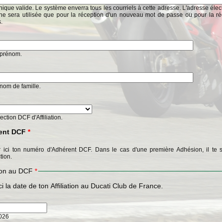
ique valide. Le système enverra tous les courriels à cette adresse. L'adresse éle
ne sera utilisée que pour la réception d'un nouveau mot de passe ou pour la ré
s.
n prénom.
n nom de famille.
Section DCF d'Affiliation.
ent DCF
*
 ici ton numéro d'Adhérent DCF. Dans le cas d'une première Adhésion, il te s
tion.
tion au DCF
*
ci la date de ton Affiliation au Ducati Club de France.
2026