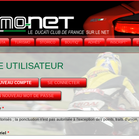
STA
TURISMO
STORICO
BOUTIQ'
ADHÉS°
INSCRIPT°
E
 UTILISATEUR
OUVEAU COMPTE
(ONGLET ACTIF)
SE CONNECTER
 NOUVEAU MOT DE PASSE
ur
*
risés ; la ponctuation n'est pas autorisée à l'exception des points, traits d'union,
riel
*