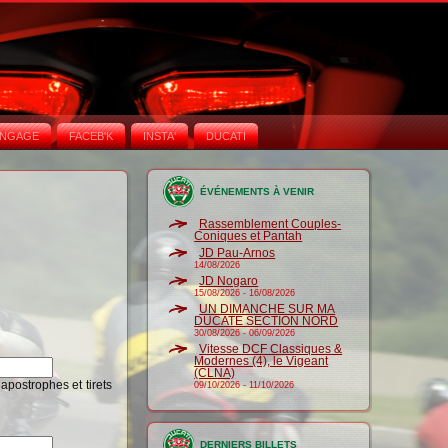
NGAGE
FACEB'K
INSTA‘
DUCATI
ÉVÉNEMENTS À VENIR
Rassemblement Couples-
Coniques et Pantah
JD Pau-Arnos
14/08/2026
JD Nogaro
15/08/2026
-
16/08/2026
UN DIMANCHE SUR MA
DUCATE SECTION NORD
30/08/2026
-
06/09/2026
Vitesse DCF Classiques &
Modernes (4), le Vigeant
(CLNA)
 apostrophes et tirets
09/10/2026
-
11/10/2026
DERNIERS BILLETS