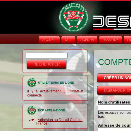
ACCUEIL
DCF
AGENDA
PASSIONE
PI
Rechercher
Formulaire de
COMPTE
recherche
CRÉER UN N
UTILISATEURS EN LIGNE
DEMANDER UN
Il y a actuellement 1 utilisateur
connecté.
Nom d'utilisate
DCF AFFILIAZIONE
Les espaces sont auto
bas.
Adhésion au Ducati Club de
France
Adresse de cour