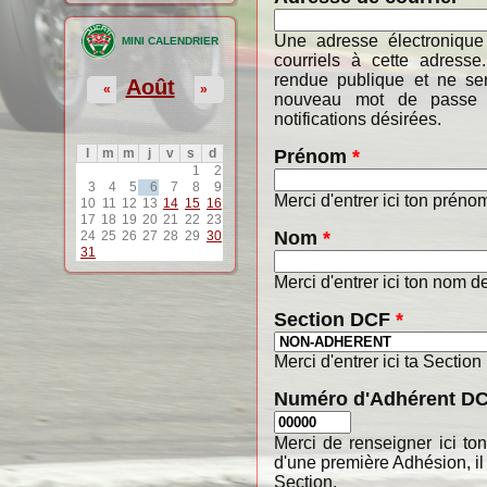
Une adresse électronique
MINI CALENDRIER
courriels à cette adresse
rendue publique et ne ser
Août
«
»
nouveau mot de passe o
notifications désirées.
Prénom
*
l
m
m
j
v
s
d
1
2
3
4
5
6
7
8
9
Merci d'entrer ici ton préno
10
11
12
13
14
15
16
17
18
19
20
21
22
23
Nom
*
24
25
26
27
28
29
30
31
Merci d'entrer ici ton nom de
Section DCF
*
Merci d'entrer ici ta Section
Numéro d'Adhérent D
Merci de renseigner ici t
d'une première Adhésion, il
Section.