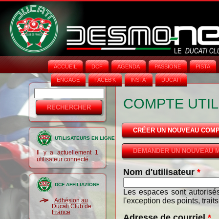
ACCUEIL
DCF
AGENDA
PASSIONE
PISTA
ENGAGE
FACEB'K
INSTA‘
DUCATI
Rechercher
Formulaire
COMPTE UTIL
de
recherche
CRÉER UN NOUVEAU COM
UTILISATEURS EN LIGNE
DEMANDER UN NOUVEAU M
Il y a actuellement 1
utilisateur connecté.
Nom d'utilisateur
*
DCF AFFILIAZIONE
Les espaces sont autorisés
l'exception des points, trait
Adhésion au
Ducati Club de
France
Adresse de courriel
*