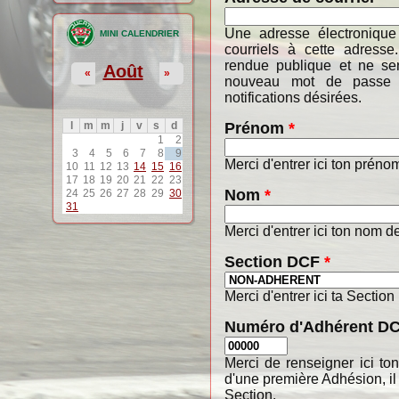
Une adresse électronique
MINI CALENDRIER
courriels à cette adresse
rendue publique et ne ser
Août
«
»
nouveau mot de passe o
notifications désirées.
Prénom
*
l
m
m
j
v
s
d
1
2
3
4
5
6
7
8
9
Merci d'entrer ici ton préno
10
11
12
13
14
15
16
17
18
19
20
21
22
23
Nom
*
24
25
26
27
28
29
30
31
Merci d'entrer ici ton nom de
Section DCF
*
Merci d'entrer ici ta Section
Numéro d'Adhérent D
Merci de renseigner ici t
d'une première Adhésion, il
Section.