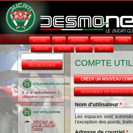
ACCUEIL
DCF
AGENDA
PASSIONE
PISTA
ENGAGE
FACEB'K
INSTA‘
DUCATI
Rechercher
Formulaire
COMPTE UTIL
de
recherche
CRÉER UN NOUVEAU COM
UTILISATEURS EN LIGNE
DEMANDER UN NOUVEAU M
Il y a actuellement 1
utilisateur connecté.
Nom d'utilisateur
*
DCF AFFILIAZIONE
Les espaces sont autorisés
l'exception des points, trait
Adhésion au
Ducati Club de
France
Adresse de courriel
*