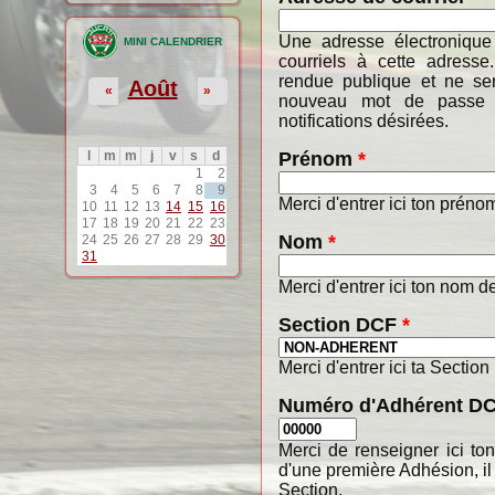
Une adresse électronique
MINI CALENDRIER
courriels à cette adresse
rendue publique et ne ser
Août
«
»
nouveau mot de passe o
notifications désirées.
Prénom
*
l
m
m
j
v
s
d
1
2
3
4
5
6
7
8
9
Merci d'entrer ici ton préno
10
11
12
13
14
15
16
17
18
19
20
21
22
23
Nom
*
24
25
26
27
28
29
30
31
Merci d'entrer ici ton nom de
Section DCF
*
Merci d'entrer ici ta Section
Numéro d'Adhérent D
Merci de renseigner ici t
d'une première Adhésion, il
Section.