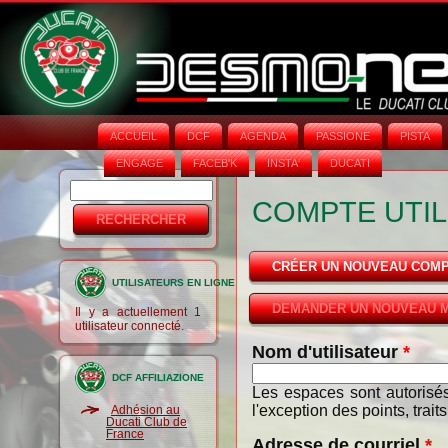
ACCUEIL
DCF
AGENDA
PASSIONE
PISTA
ENGAGE
FACEB'K
INSTA‘
DUCATI
Rechercher
Formulaire
COMPTE UTIL
de
recherche
CRÉER UN NOUVEAU COM
UTILISATEURS EN LIGNE
DEMANDER UN NOUVEAU M
Il y a actuellement 1
utilisateur connecté.
Nom d'utilisateur
*
DCF AFFILIAZIONE
Les espaces sont autorisés
l'exception des points, trait
Adhésion au
Ducati Club de
France
Adresse de courriel
*