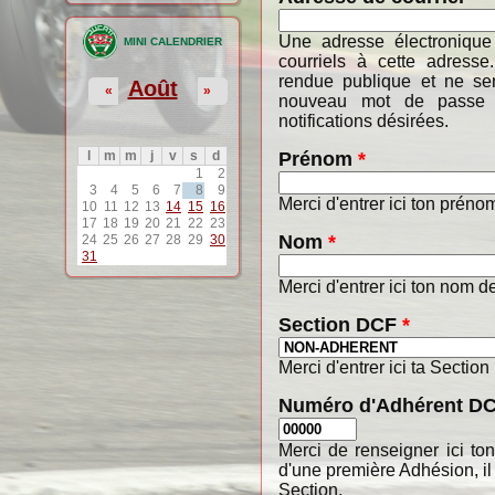
Une adresse électronique
MINI CALENDRIER
courriels à cette adresse
rendue publique et ne ser
Août
«
»
nouveau mot de passe o
notifications désirées.
Prénom
*
l
m
m
j
v
s
d
1
2
3
4
5
6
7
8
9
Merci d'entrer ici ton préno
10
11
12
13
14
15
16
17
18
19
20
21
22
23
Nom
*
24
25
26
27
28
29
30
31
Merci d'entrer ici ton nom de
Section DCF
*
Merci d'entrer ici ta Section
Numéro d'Adhérent D
Merci de renseigner ici t
d'une première Adhésion, il
Section.