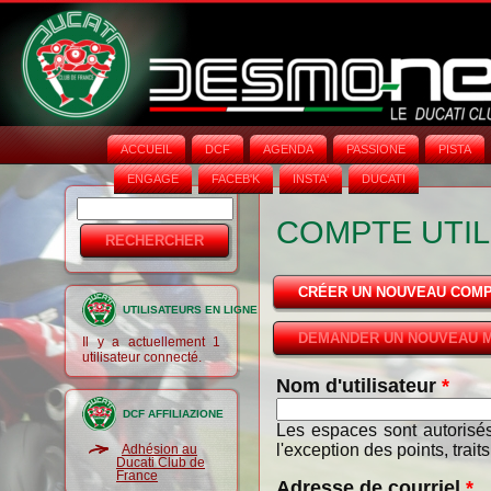
ACCUEIL
DCF
AGENDA
PASSIONE
PISTA
ENGAGE
FACEB'K
INSTA‘
DUCATI
Rechercher
Formulaire
COMPTE UTIL
de
recherche
CRÉER UN NOUVEAU COM
UTILISATEURS EN LIGNE
DEMANDER UN NOUVEAU M
Il y a actuellement 1
utilisateur connecté.
Nom d'utilisateur
*
DCF AFFILIAZIONE
Les espaces sont autorisés
l'exception des points, trait
Adhésion au
Ducati Club de
France
Adresse de courriel
*