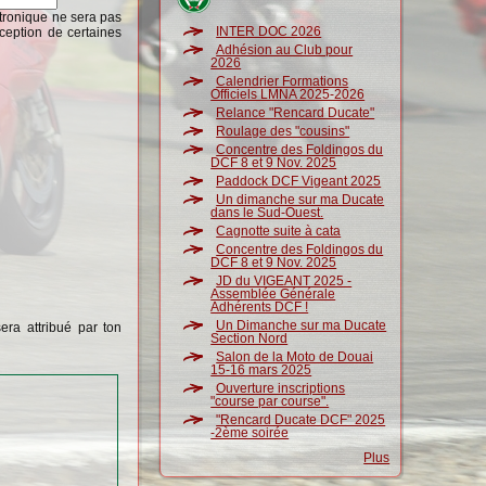
ctronique ne sera pas
INTER DOC 2026
ception de certaines
Adhésion au Club pour
2026
Calendrier Formations
Officiels LMNA 2025-2026
Relance "Rencard Ducate"
Roulage des "cousins"
Concentre des Foldingos du
DCF 8 et 9 Nov. 2025
Paddock DCF Vigeant 2025
Un dimanche sur ma Ducate
dans le Sud-Ouest.
Cagnotte suite à cata
Concentre des Foldingos du
DCF 8 et 9 Nov. 2025
JD du VIGEANT 2025 -
Assemblée Générale
Adhérents DCF !
Un Dimanche sur ma Ducate
era attribué par ton
Section Nord
Salon de la Moto de Douai
15-16 mars 2025
Ouverture inscriptions
"course par course".
"Rencard Ducate DCF" 2025
-2ème soirée
Plus