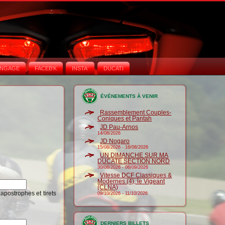
NGAGE
FACEB'K
INSTA‘
DUCATI
ÉVÉNEMENTS À VENIR
Rassemblement Couples-
Coniques et Pantah
JD Pau-Arnos
14/08/2026
JD Nogaro
15/08/2026
-
16/08/2026
UN DIMANCHE SUR MA
DUCATE SECTION NORD
30/08/2026
-
06/09/2026
Vitesse DCF Classiques &
Modernes (4), le Vigeant
(CLNA)
 apostrophes et tirets
09/10/2026
-
11/10/2026
DERNIERS BILLETS