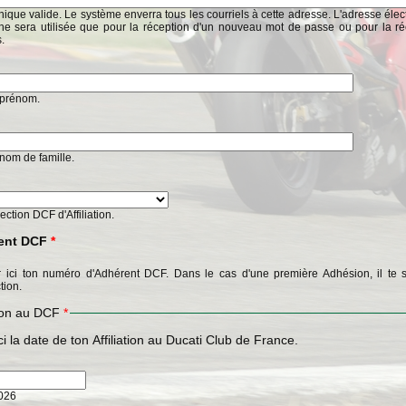
ique valide. Le système enverra tous les courriels à cette adresse. L'adresse éle
ne sera utilisée que pour la réception d'un nouveau mot de passe ou pour la ré
s.
n prénom.
n nom de famille.
Section DCF d'Affiliation.
ent DCF
*
 ici ton numéro d'Adhérent DCF. Dans le cas d'une première Adhésion, il te s
tion.
tion au DCF
*
ci la date de ton Affiliation au Ducati Club de France.
2026