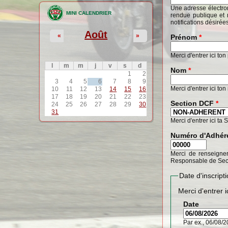
Une adresse électron
MINI CALENDRIER
rendue publique et 
notifications désirée
Août
«
»
Prénom
*
Merci d'entrer ici to
l
m
m
j
v
s
d
Nom
*
1
2
3
4
5
6
7
8
9
Merci d'entrer ici to
10
11
12
13
14
15
16
17
18
19
20
21
22
23
Section DCF
*
24
25
26
27
28
29
30
31
Merci d'entrer ici ta 
Numéro d'Adhér
Merci de renseigner
Responsable de Sec
Date d'inscrip
Merci d'entrer i
Date
Par ex., 06/08/