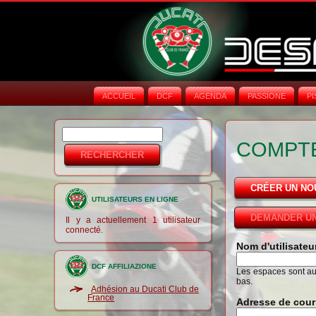
ACCUEIL
DCF
AGENDA
PASSIONE
PI
Rechercher
Formulaire de
COMPTE
recherche
CRÉER UN N
UTILISATEURS EN LIGNE
DEMANDER UN
Il y a actuellement 1 utilisateur
connecté.
Nom d'utilisate
DCF AFFILIAZIONE
Les espaces sont auto
bas.
Adhésion au Ducati Club de
France
Adresse de cour