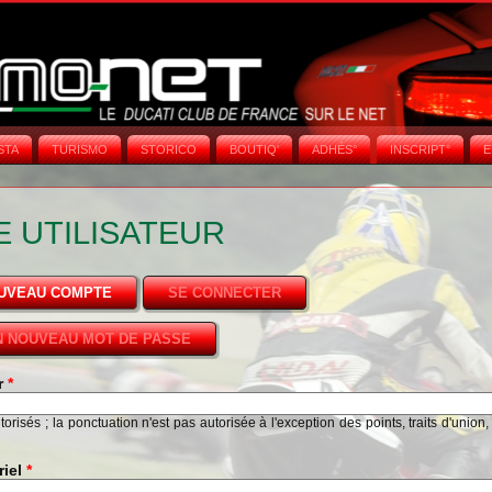
STA
TURISMO
STORICO
BOUTIQ'
ADHÉS°
INSCRIPT°
E
 UTILISATEUR
OUVEAU COMPTE
(ONGLET ACTIF)
SE CONNECTER
 NOUVEAU MOT DE PASSE
ur
*
risés ; la ponctuation n'est pas autorisée à l'exception des points, traits d'union,
riel
*