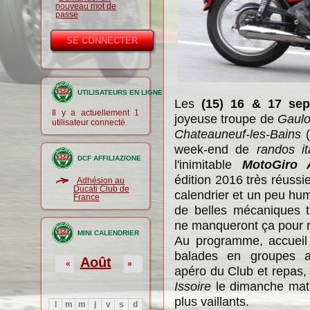
nouveau mot de
passe
UTILISATEURS EN LIGNE
Les
(15) 16 & 17 se
Il y a actuellement 1
joyeuse troupe de
Gaulo
utilisateur connecté.
Chateauneuf-les-Bains
(
week-end de
randos it
DCF AFFILIAZIONE
l'inimitable
MotoGiro 
édition 2016 très réussi
Adhésion au
Ducati Club de
calendrier et un peu hum
France
de belles mécaniques t
ne manqueront ça pour r
MINI CALENDRIER
Au programme, accueil 
balades en groupes a
Août
«
»
apéro du Club et repas, 
Issoire
le dimanche mati
plus vaillants.
l
m
m
j
v
s
d