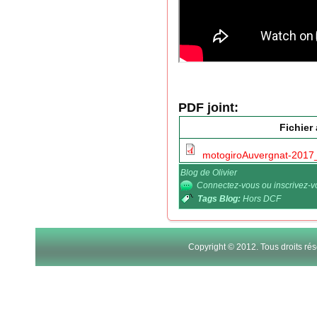
PDF joint:
Fichier
motogiroAuvergnat-2017_
Blog de Olivier
Connectez-vous
ou
inscrivez-
Tags Blog:
Hors DCF
Copyright © 2012. Tous droits r