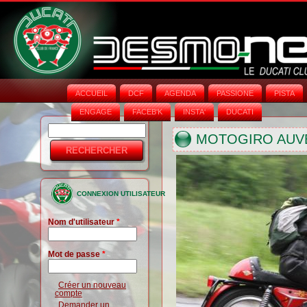
ACCUEIL
DCF
AGENDA
PASSIONE
PISTA
ENGAGE
FACEB'K
INSTA‘
DUCATI
Rechercher
Formulaire
MOTOGIRO AUVER
de
recherche
CONNEXION UTILISATEUR
Nom d'utilisateur
*
Mot de passe
*
Créer un nouveau
compte
Demander un