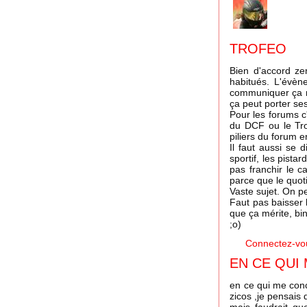
TROFEO
Bien d'accord ze
habitués. L'évè
communiquer ça n'
ça peut porter ses 
Pour les forums c
du DCF ou le Tro
piliers du forum e
Il faut aussi se
sportif, les pist
pas franchir le 
parce que le quotid
Vaste sujet. On p
Faut pas baisser l
que ça mérite, bin
;o)
Connectez-vo
EN CE QUI 
en ce qui me conc
zicos ,je pensais 