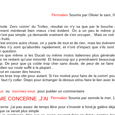
Permalien
Soumis par
Olivier
le
sam, 0
mole. Zero comm' du Trofeo, résultat on n'y va que par le bouche à
nement mériterait bien mieux c'est évident. On a un peu le même 
est pas simple, ça demande vraiment de s'en occuper... Mais on voit 
fruits.
'est encore autre chose, on y parle de tout et de rien, mais les évè
feo n'y sont qu'abordés rapidement, et n'ont d'impact que s'ils sont
n question.
 dire que même si les Ducati ou même motos italiennes plus généra
ards ne restent qu'une minorité. Et beaucoup qui y prendraient beaucoup 
cap. De peur que ça coûte trop cher sans doute, de peur de se faire 
ien sur route suffit à la plupart...
eut en causer des heures.
es bras trop vite pour autant. Si t'es motivé pour faire de la comm' po
 faut t'y coller. Dispo pour échanger là dessus et/ou faire le lien avec l
us
ou
inscrivez-vous
pour publier un commentaire
ME CONCERNE ,J'AI
Permalien
Soumis par
zemole
le
mer, 1
erne ,j'ai pas assez de temps libre pour s'investir à fond,je galère déj
que ce serait plus simple