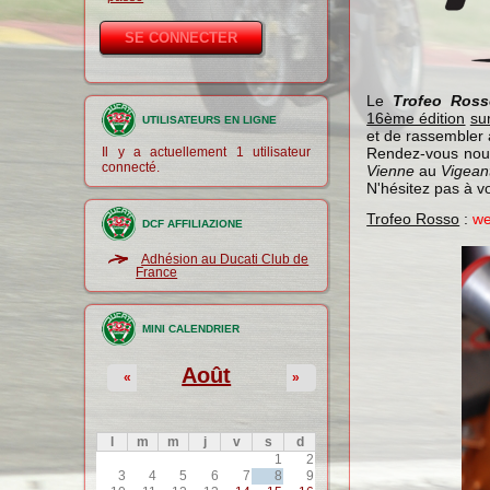
Le
Trofeo Ros
16ème édition
su
UTILISATEURS EN LIGNE
et de rassembler a
Il y a actuellement 1 utilisateur
Rendez-vous nou
connecté.
Vienne
au
Vigean
N'hésitez pas à vo
Trofeo Rosso
:
w
DCF AFFILIAZIONE
Adhésion au Ducati Club de
France
MINI CALENDRIER
Août
«
»
l
m
m
j
v
s
d
1
2
3
4
5
6
7
8
9