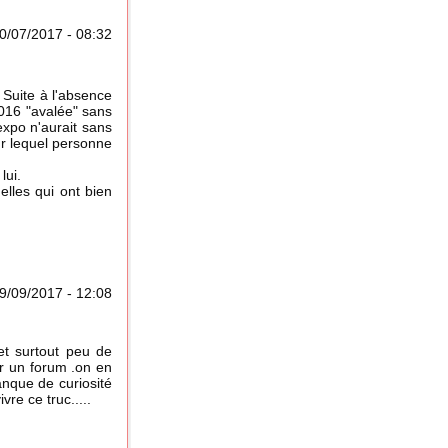
0/07/2017 - 08:32
 Suite à l'absence
2016 "avalée" sans
xpo n'aurait sans
ur lequel personne
lui.
elles qui ont bien
9/09/2017 - 12:08
et surtout peu de
ur un forum .on en
nque de curiosité
re ce truc.....