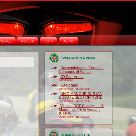
NGAGE
FACEB'K
INSTA‘
DUCATI
ÉVÉNEMENTS À VENIR
Rassemblement Couples-
Coniques et Pantah
JD Pau-Arnos
14/08/2026
JD Nogaro
15/08/2026
-
16/08/2026
UN DIMANCHE SUR MA
DUCATE SECTION NORD
30/08/2026
-
06/09/2026
Vitesse DCF Classiques &
Modernes (4), le Vigeant
(CLNA)
09/10/2026
-
11/10/2026
DERNIERS BILLETS