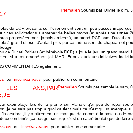
Permalien
Soumis par
Olivier
le
dim, 3
17
voles du DCF présents sur l'évènement sont un peu passés inaperçus.
 sur ces sollicitations à amener de belles motos (et après une année 
otos proposées mais jamais arrivées), un stand DCF sans Ducati en e
lé à grand chose, d'autant plus par ce thème sorti du chapeau et po
 bougé.
u de Ducati Poitiers (et bénévole DCF) a joué le jeu, un grand merci à 
ment si tu as amené ton joli MHR. Et aux quelques initiatives individu
SANS COMMENTAIRES également.
us
ou
inscrivez-vous
pour publier un commentaire
 LES ANS,PAR
Permalien
Soumis par
zemole
le
sam, 0
,JE
par exemple,je fais de la promo sur Planète ,j'ai peu de réponses ,
ost ,je ne sais pas trop à quoi ça tient mais ce n'est qu'un exemple s
G fin octobre ,il y a sûrement un manque de comm à la base ou de ma
deux combinés ,ça bouge pas trop. c'est un sacré boulot que de faire viv
z-vous
ou
inscrivez-vous
pour publier un commentaire