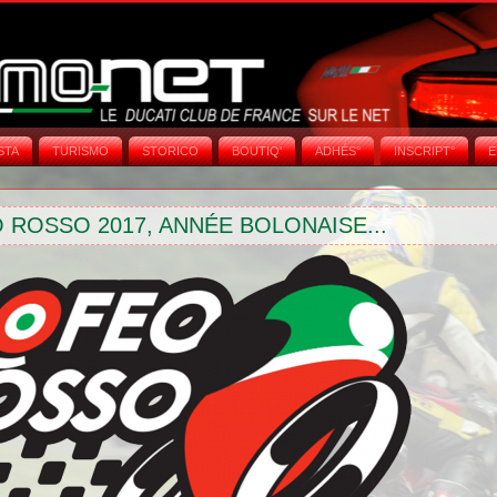
STA
TURISMO
STORICO
BOUTIQ'
ADHÉS°
INSCRIPT°
E
 ROSSO 2017, ANNÉE BOLONAISE...