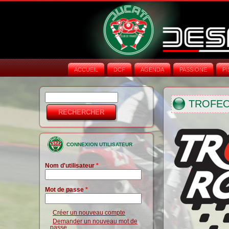
ACCUEIL
DCF
AGENDA
PASSIONE
PI
Rechercher
Formulaire de
TROFEO
recherche
CONNEXION UTILISATEUR
Nom d'utilisateur
*
Mot de passe
*
Créer un nouveau compte
Demander un nouveau mot de
passe