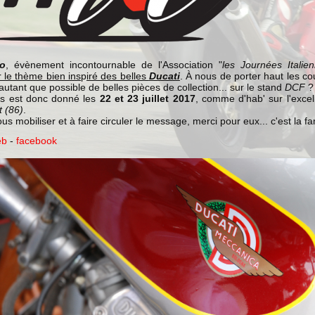
so
, évènement incontournable de l'Association "
les Journées Italie
r le thème bien ins
p
iré des belles
Ducati
. À nous de porter haut les co
utant que possible de belles pièces de collection... sur le stand
DCF
?
s est donc donné les
22 et 23 juillet 2017
, comme d'hab' sur l'exce
t (86)
.
us mobiliser et à faire circuler le message, merci pour eux... c'est la fam
eb
-
facebook