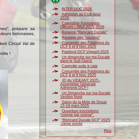
INTER DOC 2026
Adhésion au Club pour
2026
Calendrier Formations
Officiels LMNA 2025-2026
nnes
", prépare sa
Relance "Rencard Ducate"
uleurs bolonaises,
Roulage des "cousins"
Concentre des Foldingos du
llent
Circuit Val de
DCF 8 et 9 Nov. 2025
Paddock DCF Vigeant 2025
ille !
Un dimanche sur ma Ducate
dans le Sud-Ouest.
Cagnotte suite à cata
Concentre des Foldingos du
DCF 8 et 9 Nov. 2025
JD du VIGEANT 2025 -
Assemblée Générale
Adhérents DCF !
Un Dimanche sur ma Ducate
Section Nord
Salon de la Moto de Douai
15-16 mars 2025
Ouverture inscriptions
"course par course".
"Rencard Ducate DCF" 2025
-2ème soirée
Plus