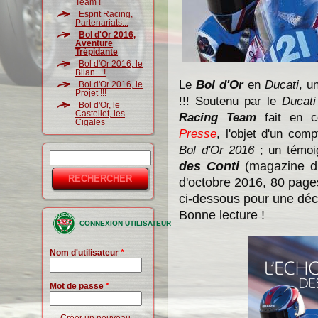
Team !
Esprit Racing,
Partenariats...
Bol d'Or 2016,
Aventure
Trépidante
Bol d'Or 2016, le
Bilan... !
Le
Bol d'Or
en
Ducati
, u
Bol d'Or 2016, le
Projet !!!
!!! Soutenu par le
Ducat
Bol d'Or, le
Castellet, les
Racing Team
fait en 
Cigales
Presse
, l'objet d'un com
Bol d'Or 2016
; un témoi
Rechercher
Formulaire
des Conti
(magazine 
d'octobre 2016, 80 page
de
ci-dessous pour une déco
recherche
Bonne lecture !
CONNEXION UTILISATEUR
Nom d'utilisateur
*
Mot de passe
*