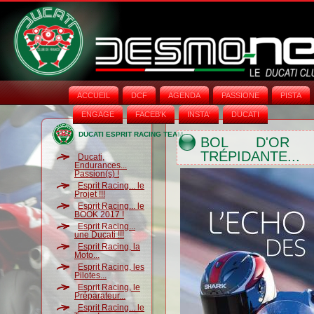
ACCUEIL
DCF
AGENDA
PASSIONE
PISTA
ENGAGE
FACEB'K
INSTA‘
DUCATI
DUCATI ESPRIT RACING TEAM
BOL D'OR 
TRÉPIDANTE...
Ducati,
Endurances...
Passion(s) !
Esprit Racing... le
Projet !!!
Esprit Racing... le
BOOK 2017 !
Esprit Racing...
une Ducati !!!
Esprit Racing, la
Moto...
Esprit Racing, les
Pilotes...
Esprit Racing, le
Préparateur...
Esprit Racing... le