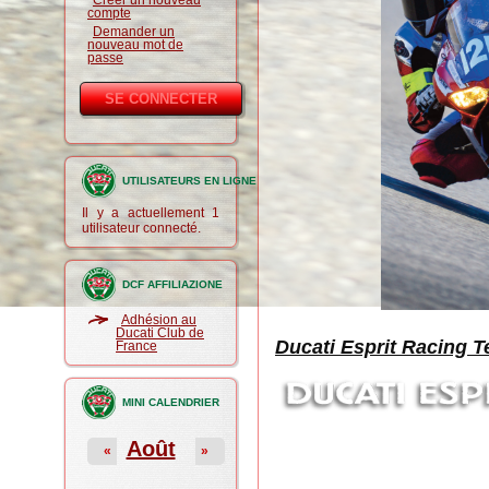
Créer un nouveau
compte
Demander un
nouveau mot de
passe
UTILISATEURS EN LIGNE
Il y a actuellement 1
utilisateur connecté.
DCF AFFILIAZIONE
Adhésion au
Ducati Club de
Ducati Esprit Racing 
France
MINI CALENDRIER
Août
«
»