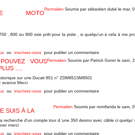
Permalien
Soumis par
sébastien dubé
le
mar, 0
CHE MOTO
50 , 800 ou 900 ssie prêt pour la piste , si quelqu'un à cela à me pro
us
ou
inscrivez-vous
pour publier un commentaire
 POUVEZ VOUS
Permalien
Soumis par
Patrick Gonin
le
sam, 2
LUS ....
historique sur une Ducati 851 n° ZDM851SM8501
r avance Merci
us
ou
inscrivez-vous
pour publier un commentaire
Permalien
Soumis par
remifarida
le
sam, 0
E SUIS À LA
 la recherche d'un compte tour d,'une 350 desmo avec câble ci quelqu' 
uver merci
us
ou
inscrivez-vous
pour publier un commentaire