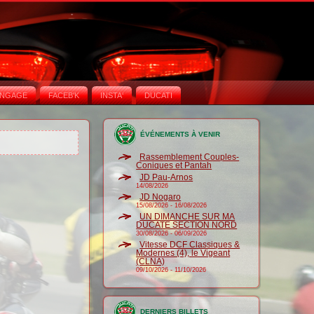
NGAGE
FACEB'K
INSTA‘
DUCATI
ÉVÉNEMENTS À VENIR
Rassemblement Couples-
Coniques et Pantah
JD Pau-Arnos
14/08/2026
JD Nogaro
15/08/2026
-
16/08/2026
UN DIMANCHE SUR MA
DUCATE SECTION NORD
30/08/2026
-
06/09/2026
Vitesse DCF Classiques &
Modernes (4), le Vigeant
(CLNA)
09/10/2026
-
11/10/2026
DERNIERS BILLETS