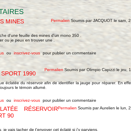
TAIRES
ES MINES
Permalien
Soumis par
JACQUOT
le
sam, 2
erche d'une feuille des mines d'un mono 350 .
er ou je peux en trouver une .
 .
us
ou
inscrivez-vous
pour publier un commentaire
Permalien
Soumis par
Olimpio Capizzi
le
jeu, 
 SPORT 1990
 éclatée du réservoir afin de identifier la jauge pour réparer. En effe
ujours le témoin allumé.
us
ou
inscrivez-vous
pour publier un commentaire
LATÉE RÉSERVOIR
Permalien
Soumis par
Aurelien
le
lun, 
RT 90
je vais tacher de t'envoyer cet éclaté si j'y parviens.