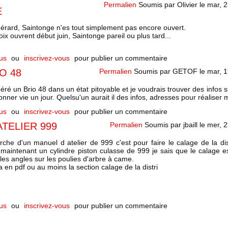
Permalien
Soumis par
Olivier
le
mar, 2
E
érard, Saintonge n'es tout simplement pas encore ouvert.
x ouvrent début juin, Saintonge pareil ou plus tard...
us
ou
inscrivez-vous
pour publier un commentaire
O 48
Permalien
Soumis par
GETOF
le
mar, 1
péré un Brio 48 dans un état pitoyable et je voudrais trouver des infos s
onner vie un jour. Quelsu'un aurait il des infos, adresses pour réaliser 
us
ou
inscrivez-vous
pour publier un commentaire
TELIER 999
Permalien
Soumis par
jbaill
le
mer, 2
erche d'un manuel d atelier de 999 c'est pour faire le calage de la di
aintenant un cylindre piston culasse de 999 je sais que le calage e
 les angles sur les poulies d'arbre à came.
a en pdf ou au moins la section calage de la distri
us
ou
inscrivez-vous
pour publier un commentaire