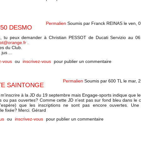
Permalien
Soumis par
Franck REINAS
le
ven, 0
350 DESMO
, tu peux demander à Christian PESSOT de Ducati Servizio au 0
sot@orange.fr
.
 es du Club.
jus ...
z-vous
ou
inscrivez-vous
pour publier un commentaire
Permalien
Soumis par
600 TL
le
mar, 2
TE SAINTONGE
lu m'inscrire à la JD du 19 septembre mais Engage-sports indique que les
 ou pas ouvertes? Comme cette JD n'est pas sur fond bleu dans le c
j'espère) que les inscriptions ne sont pas encore ouvertes. Une 
elle fixée? Merci. Gérard
us
ou
inscrivez-vous
pour publier un commentaire