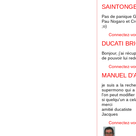
SAINTONG
Pas de panique G
Pau Nogaro et Croi
;o)
Connectez-vo
DUCATI BRI
Bonjour, j'ai récu
de pouvoir lui red
Connectez-vo
MANUEL D'A
je suis a la rech
supermono qui a m
l'on peut modifier
si quelqu'un a cel
merci
amitié ducatiste
Jacques
Connectez-vo