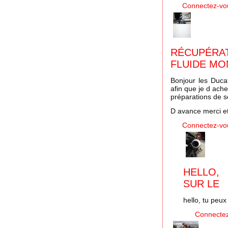
Connectez-vo
RÉCUPÉR
FLUIDE M
Bonjour les Ducat
afin que je d ach
préparations de sé
D avance merci et
Connectez-vo
HELLO,
SUR LE
hello, tu peux
Connecte