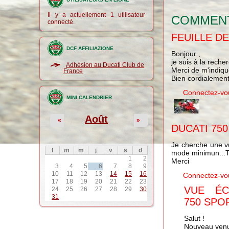
Il y a actuellement 1 utilisateur
COMMEN
connecté.
FEUILLE D
DCF AFFILIAZIONE
Bonjour ,
je suis à la rech
Adhésion au Ducati Club de
Merci de m'indiqu
France
Bien cordialement
Connectez-vo
MINI CALENDRIER
Août
«
»
DUCATI 750
Je cherche une vue
l
m
m
j
v
s
d
mode minimun...To
1
2
Merci
3
4
5
6
7
8
9
10
11
12
13
14
15
16
Connectez-vo
17
18
19
20
21
22
23
VUE ÉC
24
25
26
27
28
29
30
31
750 SPO
Salut !
Nouveau venu, 