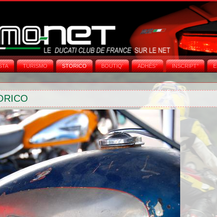
STA
TURISMO
STORICO
BOUTIQ'
ADHÉS°
INSCRIPT°
E
ORICO