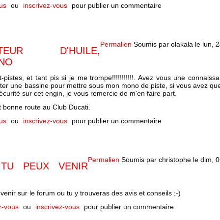
us
ou
inscrivez-vous
pour publier un commentaire
Permalien
Soumis par
olakala
le
lun, 
ATEUR D'HUILE,
ONO
-pistes, et tant pis si je me trompe!!!!!!!!!!!. Avez vous une connais
eter une bassine pour mettre sous mon mono de piste, si vous avez qu
curité sur cet engin, je vous remercie de m'en faire part.
 bonne route au Club Ducati.
us
ou
inscrivez-vous
pour publier un commentaire
Permalien
Soumis par
christophe
le
dim, 0
 TU PEUX VENIR
 venir sur le forum ou tu y trouveras des avis et conseils ;-)
z-vous
ou
inscrivez-vous
pour publier un commentaire