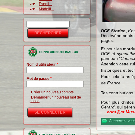
Eventi...
Modelli...
Rechercher
Formulaire de
DCF Storico
, c'
recherche
Des événements 
pages.
Et pour les mord
CONNEXION UTILISATEUR
DCF
et
sympathi
panneau "
Connexi
Attention cette r
Nom d'utilisateur
*
historiques et tec
Pour cela tu as é
Mot de passe
*
de France
.
Créer un nouveau compte
Tes contributions
Demander un nouveau mot de
passe
Pour plus d'info
Gérard
, qui gèrent
cont@ct Mus
Connectez-vou
UTILISATEURS EN LIGNE