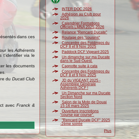
INTER DOC 2026
Adhésion au Club pour
2026
Calendrier Formations
Officiels LMNA 2025-2026
Relance "Rencard Ducate"
présentés dans ces
Roulage des "cousins"
Concentre des Foldingos du
DCF 8 et 9 Nov. 2025
pour les
Adhérents
Paddock DCF Vigeant 2025
identifier via le
Un dimanche sur ma Ducate
dans le Sud-Ouest.
cker les documents
Cagnotte suite à cata
Concentre des Foldingos du
es.
DCF 8 et 9 Nov. 2025
aire du
Ducati Club
JD du VIGEANT 2025 -
Assemblée Générale
Adhérents DCF !
Un Dimanche sur ma Ducate
Section Nord
Salon de la Moto de Douai
act avec
Franck &
15-16 mars 2025
Ouverture inscriptions
"course par course".
"Rencard Ducate DCF" 2025
-2ème soirée
Plus