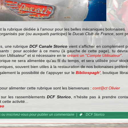
est la rubrique dédiée à l'amour pour les belles mécaniques bolonaises.
organisés par
(ou auxquels participe)
le
Ducati Club de France
, sont 
us, une rubrique
DCF Canale Storico
vient s'afficher en complément 
sants
: pour accéder à ce menu (à gauche de cette page), tu devras t'
on Utilisateur
" et si nécessaire en te
créant un "
Compte Utilisateur
"
.
ubrique ne sera alimentée qu'au fil du temps, et
sera utilisée pour sto
hniques, souvent bien utiles à la restauration de nos bolonaises préféré
galement la possibilité de t'appuyer sur le
Bibliospagh'
, boutique libr
 pour alimenter cette rubrique sont les bienvenues :
cont@ct Olivier
s sur les rassemblements
DCF Storico
, n'hésite pas à prendre cont
 cette activité...
eo
s
ou
inscrivez-vous
pour publier un commentaire
|
DCF Storico