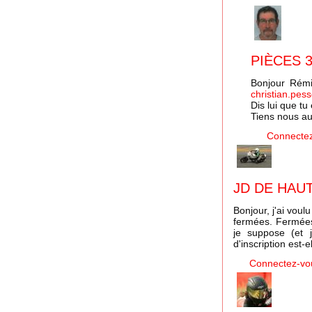
PIÈCES 
Bonjour Rémi
christian.pes
Dis lui que tu
Tiens nous au 
Connecte
JD DE HAU
Bonjour, j'ai vou
fermées. Fermées
je suppose (et 
d'inscription est-
Connectez-vo