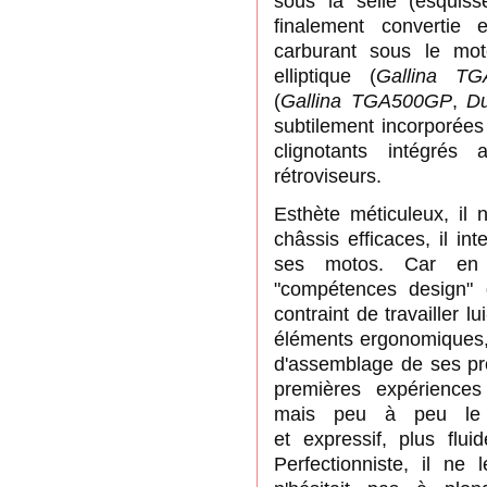
sous la selle (esquis
finalement convertie 
carburant sous le mot
elliptique (
Gallina T
(
Gallina TGA500GP
,
D
subtilement incorporée
clignotants intégré
rétroviseurs
.
Esthète méticuleux, il 
châssis efficaces
, il in
ses motos. Car e
n
"compétences design" 
contraint de travailler 
éléments ergonomiques, 
d'assemblage de ses pr
premières expériences
mais
peu à peu le 
et
expressif
,
plus flui
P
erfectionniste, il
ne lé