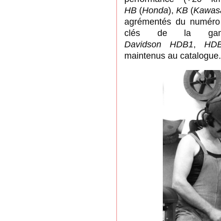
HB
(
Honda
),
KB
(
Kawas
agrémentés du numéro 
clés de la g
Davidson
HDB1
,
HD
maintenus au catalogue
.