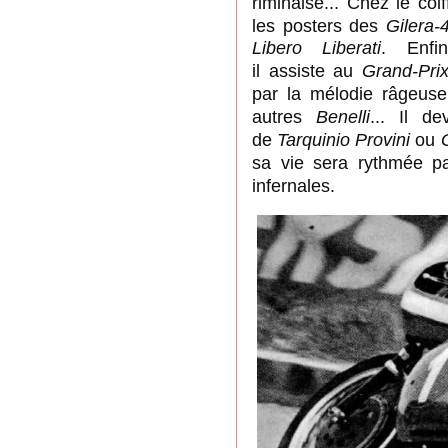
Chez le coif
riminaise...
les posters des
Gilera-
Libero Liberati
. Enfi
il assiste
au
Grand-Pri
par la mélodie râgeus
autres
Benelli
... Il d
de
Tarquinio Provini
ou
sa vie sera rythmée p
infernales.