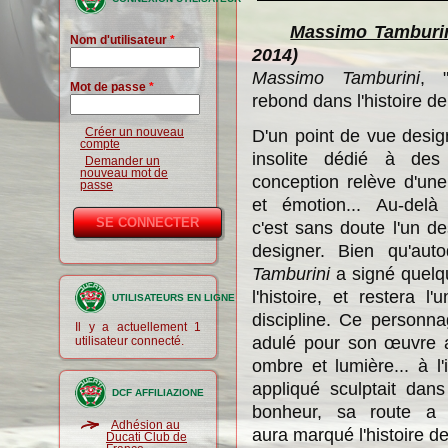
Massimo Tamburi
Nom d'utilisateur
*
2014)
Massimo Tamburini
, 
Mot de passe
*
rebond
dans l'histoire d
Créer un nouveau
D'un point de vue desig
compte
insolite d
édié à des 
Demander un
nouveau mot de
conception relève d'une
passe
et émotion... Au-delà
c'est
sans doute l'un de
designer. Bien qu'auto
Tamburini
a signé quelq
l'histoire, et
restera l'
UTILISATEURS EN LIGNE
discipline
. Ce p
ersonnag
Il y a actuellement 1
adulé pour son œuvre
utilisateur connecté.
ombre et lumière... à 
appliqué sculptait dans
DCF AFFILIAZIONE
bonheur, sa route a
Adhésion au
aura
marqué
l'histoire
de
Ducati Club de