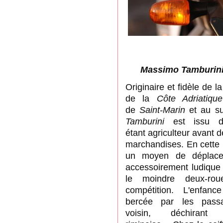
Massimo Tamburini, t
Originaire et fidèle de l
de
la
Côte Adriatique
de
Saint-Marin
et
au su
Tamburini
est issu d'
étant
agriculteur avant d
marchandises
.
En cette 
un moyen de déplacem
accessoirement ludique :
le moindre deux-ro
compétition.
L'enfance
bercée
par
les passa
voisin,
déchirant