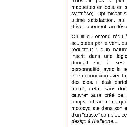
n'hésitait pas à plo
maquettes en bois, en s
synthèse).
Optimisant s
ultime satisfaction
, au 
développement, au déses
On lit ou entend régul
sculptées par le vent, ou
réducteur : d
'un natur
inscrit
dans une logiq
donnait vie
à ses m
personnalité,
avec le s
et
en connexion avec la 
des clés.
Il était parf
moto", c'était sans do
œuvre" aura créé
de n
temps, et
aura
marqu
motocycliste dans son 
d'un "artiste" complet, 
design à l'italienne
...