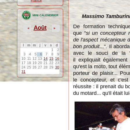
France
Massimo Tamburini, f
MINI CALENDRIER
De formation techniq
Août
«
»
que
"
si un concepteur
de l'aspect mécanique d
l
m
m
j
v
s
d
bon produit
...". Il
abordai
1
2
avec le souci de la 
3
4
5
6
7
8
9
10
11
12
13
14
15
16
il
expliquait
également 
17
18
19
20
21
22
23
qu'est la moto, tout él
24
25
26
27
28
29
30
31
porteur de plaisir... Po
le concepteur, et c'e
réussite :
il prenait du 
du motard... qu'il était l