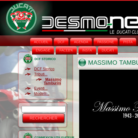
ACCUEIL
DCF
AGENDA
PASSIONE
PISTA
ENGAGE
FACEB'K
INSTA‘
DUCATI
DCF STORICO
MASSIMO TAMBU
DCF Storico
Tributi...
Massimo
Tamburini
Eventi...
Modelli...
Rechercher
Formulaire
de
recherche
CONNEXION UTILISATEUR