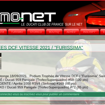
STA
TURISMO
STORICO
BOUTIQ'
ADHÉS°
INSCRIPT°
E
S DCF VITESSE 2021 / "FURISSIMA"
ntonge 18/09/2021 : Podium Trophée de Vitesse DCF / "Furissima" Sai
É / Ducati 959 Panigale (TrofeoSuperquadro) #59 (100 pts)
GENTE / Aprilia 1000 RSV4 (Sinfonia) #169 (88 pts)
O / Ducati 959 Panigale (TrofeoSuperquadro) #72 (85 pts)
ées DCF Vitesse 2021 / "Furissima"
onnectez-vous
ou
inscrivez-vous
pour publier un commentaire