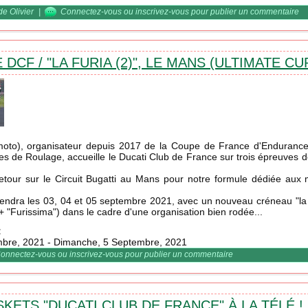
 "Rock'n Giostra" 2021...
de Olivier
|
Connectez-vous
ou
inscrivez-vous
pour publier un commentaire
 DCF / "LA FURIA (2)", LE MANS (ULTIMATE CU
moto), organisateur depuis 2017 de la Coupe de France d'Enduran
es de Roulage, accueille le Ducati Club de France sur trois épreuve
retour sur le Circuit Bugatti au Mans pour notre formule dédiée aux 
tiendra les 03, 04 et 05 septembre 2021, avec un nouveau créneau "la
+ "Furissima") dans le cadre d'une organisation bien rodée...
:
mbre, 2021
-
Dimanche, 5 Septembre, 2021
se DCF / "la Furia (2)", Le Mans (Ultimate Cup)
onnectez-vous
ou
inscrivez-vous
pour publier un commentaire
KETS "DUCATI CLUB DE FRANCE" À LA TÉLÉ !