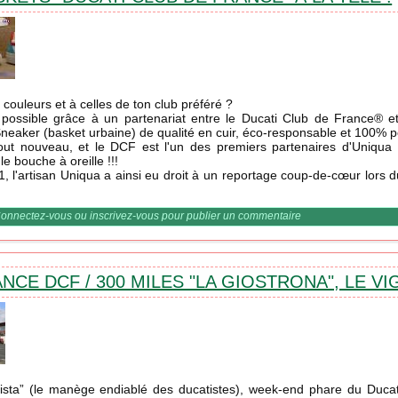
couleurs et à celles de ton club préféré ?
 possible grâce à un partenariat entre le Ducati Club de France® et
 Sneaker (basket urbaine) de qualité en cuir, éco-responsable et 100% p
out nouveau, et le DCF est l'un des premiers partenaires d'Uniqua
 le bouche à oreille !!!
1, l'artisan Uniqua a ainsi eu droit à un reportage coup-de-cœur lors
askets "Ducati Club de France" à la télé !
onnectez-vous
ou
inscrivez-vous
pour publier un commentaire
CE DCF / 300 MILES "LA GIOSTRONA", LE V
olista” (le manège endiablé des ducatistes), week-end phare du Duca