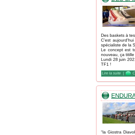
Des baskets à tes 
C'est aujourd'hui
spécialiste de la
Le concept est t
nouveau, ça titille
Lundi 28 juin 202
TF1 !
Lire la suite
de Des b
|
C
ENDURAN
“la Giostra Diav