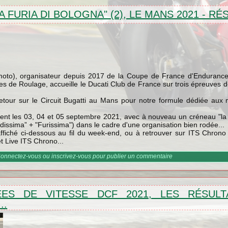
LA FURIA DI BOLOGNA" (2), LE MANS 2021 - R
moto), organisateur depuis 2017 de la Coupe de France d'Enduran
es de Roulage, accueille le Ducati Club de France sur trois épreuve
retour sur le Circuit Bugatti au Mans pour notre formule dédiée aux 
tient les 03, 04 et 05 septembre 2021, avec à nouveau un créneau "la
rdissima” + "Furissima") dans le cadre d'une organisation bien rodée...
fiché ci-dessous au fil du week-end, ou à retrouver sur ITS Chrono 
t Live ITS Chrono...
 "la Furia di Bologna" (2), Le Mans 2021 - Résultats
onnectez-vous
ou
inscrivez-vous
pour publier un commentaire
ES DE VITESSE DCF 2021, LES RÉSULT
..