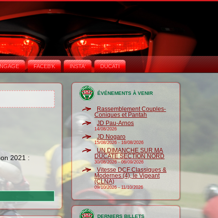
NGAGE
FACEB'K
INSTA‘
DUCATI
ÉVÉNEMENTS À VENIR
Rassemblement Couples-
Coniques et Pantah
JD Pau-Arnos
14/08/2026
JD Nogaro
15/08/2026
-
16/08/2026
UN DIMANCHE SUR MA
DUCATE SECTION NORD
son 2021 :
30/08/2026
-
06/09/2026
Vitesse DCF Classiques &
Modernes (4), le Vigeant
(CLNA)
09/10/2026
-
11/10/2026
DERNIERS BILLETS