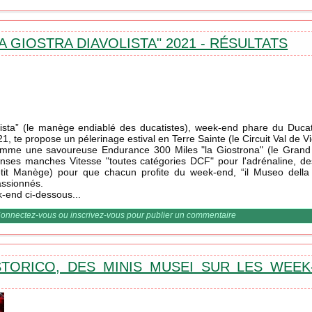
LA GIOSTRA DIAVOLISTA" 2021 - RÉSULTATS
olista” (le manège endiablé des ducatistes), week-end phare du Duca
1, te propose un pélerinage estival en Terre Sainte (le Circuit Val de Vi
amme une savoureuse Endurance 300 Miles "la Giostrona" (le Gran
ntenses manches Vitesse "toutes catégories DCF" pour l'adrénaline, d
Petit Manège) pour que chacun profite du week-end, “il Museo della
assionnés.
-end ci-dessous...
 "la Giostra Diavolista" 2021 - Résultats
onnectez-vous
ou
inscrivez-vous
pour publier un commentaire
STORICO, DES MINIS MUSEI SUR LES WEEK