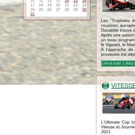
10
11
12
13
14
15
16
17
18
19
20
21
22
23
24
25
26
27
28
29
30
31
Les “Trophées d
cousines europé
Ducatiste trouve 
Après une saison 
un beau programme
le Vigeant, le M
À l'approche de
provisoire est déj
Lire la suite
de Troph
|
Blog 
VITESSE
L'Ultimate Cup (
Vitesse et Journé
2021.