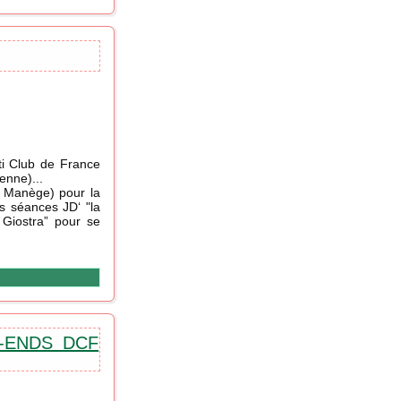
ti Club de France
enne)...
d Manège) pour la
es séances JD‘ "la
 Giostra” pour se
-ENDS DCF