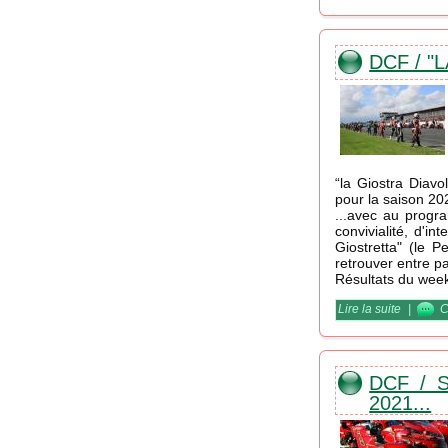
DCF / "
“la Giostra Diav
pour la saison 202
...avec au progr
convivialité, d'i
Giostretta" (le 
retrouver entre p
Résultats du week
Lire la suite
de DCF /
|
C
DCF / 
2021...