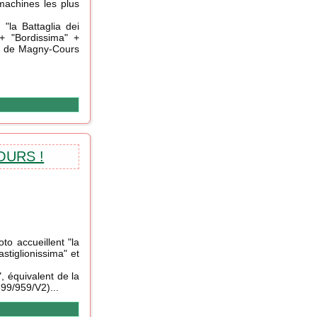
machines les plus
 "la Battaglia dei
” + "Bordissima" +
F1 de Magny-Cours
URS !
to accueillent "la
stiglionissima" et
, équivalent de la
99/959/V2)...