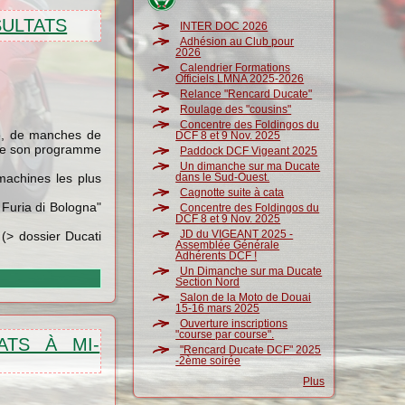
ÉSULTATS
INTER DOC 2026
Adhésion au Club pour
2026
Calendrier Formations
Officiels LMNA 2025-2026
Relance "Rencard Ducate"
Roulage des "cousins"
Concentre des Foldingos du
ce, de manches de
DCF 8 et 9 Nov. 2025
s de son programme
Paddock DCF Vigeant 2025
Un dimanche sur ma Ducate
machines les plus
dans le Sud-Ouest.
Cagnotte suite à cata
 Furia di Bologna"
Concentre des Foldingos du
DCF 8 et 9 Nov. 2025
JD du VIGEANT 2025 -
(> dossier Ducati
Assemblée Générale
Adhérents DCF !
Un Dimanche sur ma Ducate
Section Nord
Salon de la Moto de Douai
15-16 mars 2025
Ouverture inscriptions
"course par course".
ATS À MI-
"Rencard Ducate DCF" 2025
-2ème soirée
Plus