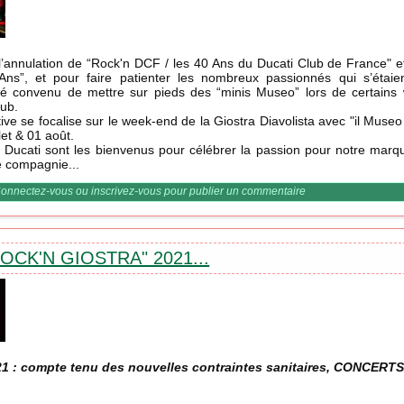
annulation de “Rock'n DCF / les 40 Ans du Ducati Club de France" et
ns”, et pour faire patienter les nombreux passionnés qui s’étaie
a été convenu de mettre sur pieds des “minis Museo” lors de certains
lub.
ative se focalise sur le week-end de la Giostra Diavolista avec "il Museo
let & 01 août.
 Ducati sont les bienvenus pour célébrer la passion pour notre mar
e compagnie...
 Storico, des Minis Musei sur les week-ends DCF 2021...
onnectez-vous
ou
inscrivez-vous
pour publier un commentaire
ROCK'N GIOSTRA" 2021...
021 : compte tenu des nouvelles contraintes sanitaires, CONCER