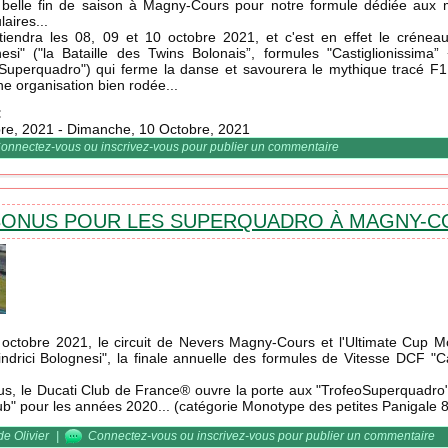
 belle fin de saison à Magny-Cours pour notre formule dédiée aux 
aires...
tiendra les 08, 09 et 10 octobre 2021, et c'est en effet le créneau
gnesi" ("la Bataille des Twins Bolonais”, formules "Castiglionissima
oSuperquadro") qui ferme la danse et savourera le mythique tracé 
ne organisation bien rodée...
:
bre, 2021
-
Dimanche, 10 Octobre, 2021
se DCF / "la Battaglia", Magny-Cours (Ultimate Cup)
onnectez-vous
ou
inscrivez-vous
pour publier un commentaire
ONUS POUR LES SUPERQUADRO À MAGNY-CO
octobre 2021, le circuit de Nevers Magny-Cours et l'Ultimate Cup Mo
ilindrici Bolognesi", la finale annuelle des formules de Vitesse DCF "Ca
s, le Ducati Club de France® ouvre la porte aux "TrofeoSuperquadro"
b" pour les années 2020... (catégorie Monotype des petites Panigale 8
rbonus pour les SuperQuadro à Magny-Cours !
de Olivier
|
Connectez-vous
ou
inscrivez-vous
pour publier un commentaire