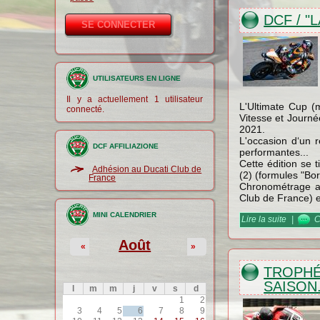
DCF / "
UTILISATEURS EN LIGNE
Il y a actuellement 1 utilisateur
L'Ultimate Cup (
connecté.
Vitesse et Journé
2021.
L'occasion d‘un 
DCF AFFILIAZIONE
performantes...
Cette édition se 
Adhésion au Ducati Club de
(2) (formules "Bo
France
Chronométrage af
Club de France) e
MINI CALENDRIER
Lire la suite
de DCF /
|
C
Août
«
»
TROPHÉ
SAISON.
l
m
m
j
v
s
d
1
2
3
4
5
6
7
8
9