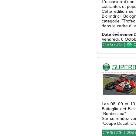
L'occasion d‘une
courantes et popul
Cette édition se 
Bicilindrici Bolo
catégorie "Trofe
dans le cadre d'u
Date événement
Vendredi, 8 Octo
Lire la suite
de Vites
|
C
SUPERB
Les 08, 09 et 10 
Battaglia dei Bic
"Bordissima".
Sur ce rendez-vou
"Coupe Ducati Clu
Lire la suite
de Supe
|
Blog 