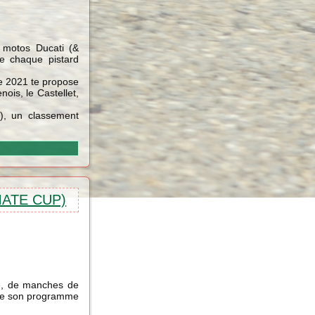
 motos Ducati (&
e chaque pistard
me 2021 te propose
ois, le Castellet,
), un classement
MATE CUP)
ce, de manches de
s de son programme