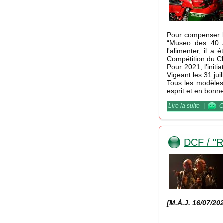
Pour compenser l’
“Museo des 40 A
l'alimenter, il 
Compétition du C
Pour 2021, l'initi
Vigeant les 31 juil
Tous les modèles
esprit et en bonn
Lire la suite
de DCF /
|
C
DCF / "
[M.À.J. 16/07/2