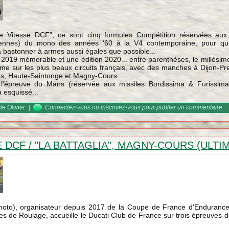
e Vitesse DCF”, ce sont cinq formules Compétition réservées aux
ennes) du mono des années ‘60 à la V4 contemporaine, pour qu
à bastonner à armes aussi égales que possible...
2019 mémorable et une édition 2020... entre parenthèses, le millési
 sur les plus beaux circuits français, avec des manches à Dijon-Pren
ans, Haute-Saintonge et Magny-Cours.
 l'épreuve du Mans (réservée aux missiles Bordissima & Furissima
à esquissé...
ées de Vitesse DCF 2021, les résultats à mi-saison...
de Olivier
|
Connectez-vous
ou
inscrivez-vous
pour publier un commentaire
 DCF / "LA BATTAGLIA", MAGNY-COURS (ULTI
moto), organisateur depuis 2017 de la Coupe de France d'Enduran
es de Roulage, accueille le Ducati Club de France sur trois épreuve