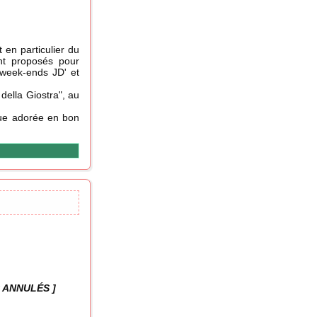
 en particulier du
nt proposés pour
 week-ends JD' et
 della Giostra", au
que adorée en bon
TS ANNULÉS ]