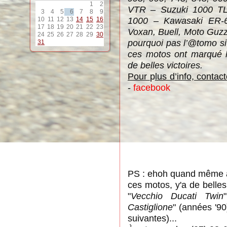
1
2
VTR – Suzuki 1000 TL
3
4
5
6
7
8
9
1000 – Kawasaki ER-
10
11
12
13
14
15
16
17
18
19
20
21
22
23
Voxan, Buell, Moto Guz
24
25
26
27
28
29
30
pourquoi pas l’@tomo si
31
ces motos ont marqué l’
de belles victoires.
Pour
p
lus d’info, contac
-
facebook
PS : ehoh quand même a
ces motos, y'a de belle
"
Vecchio Ducati Twin
Castiglione
" (années '90
suivantes)...