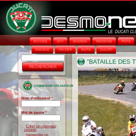
ACCUEIL
DCF
AGENDA
PASSIONE
PISTA
ENGAGE
FACEB'K
INSTA‘
DUCATI
Rechercher
Formulaire
"BATAILLE DES 
de
recherche
CONNEXION UTILISATEUR
Nom d'utilisateur
*
Mot de passe
*
Créer un nouveau
compte
Demander un