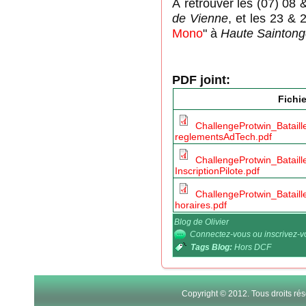
À retrouver les (07) 08 &
de Vienne
, et les 23 & 
Mono
" à
Haute Sainton
PDF joint:
Fichie
ChallengeProtwin_Batail
reglementsAdTech.pdf
ChallengeProtwin_Batail
InscriptionPilote.pdf
ChallengeProtwin_Batail
horaires.pdf
Blog de Olivier
Connectez-vous
ou
inscrivez-
Tags Blog:
Hors DCF
Copyright © 2012. Tous droits r