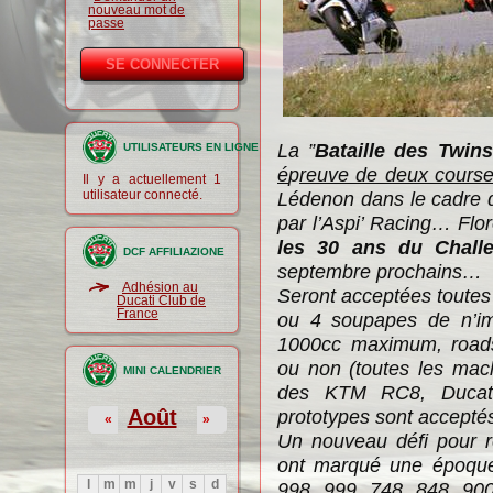
nouveau mot de
passe
La ”
Bataille des Twins
UTILISATEURS EN LIGNE
é
p
reuve de deux cours
Il y a actuellement 1
utilisateur connecté.
Lédenon dans le cadre 
par l’Aspi’ Racing… Flo
les 30 ans du Chall
DCF AFFILIAZIONE
septembre prochains…
Adhésion au
Seront acceptées toutes
Ducati Club de
France
ou 4 soupapes de n’im
1000cc maximum, roads
ou non
(toutes les mach
MINI CALENDRIER
des KTM RC8, Ducati
Août
prototypes sont accepté
«
»
Un nouveau défi pour r
ont marqué une époque 
l
m
m
j
v
s
d
998, 999, 748, 848, 9