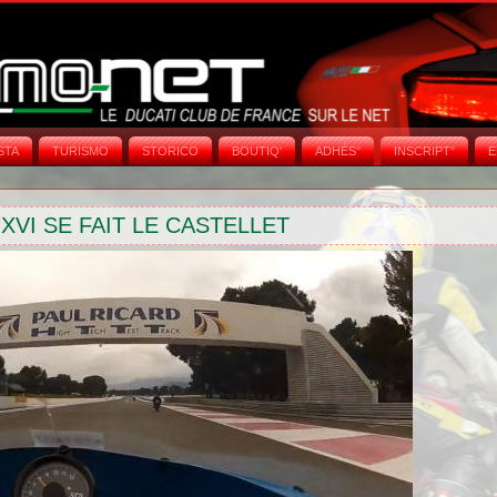
STA
TURISMO
STORICO
BOUTIQ'
ADHÉS°
INSCRIPT°
E
XVI SE FAIT LE CASTELLET