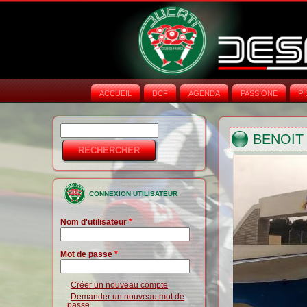
ACCUEIL
DCF
AGENDA
PASSIONE
PI
Rechercher
Formulaire de
BENOIT 
recherche
CONNEXION UTILISATEUR
Nom d'utilisateur
*
Mot de passe
*
Créer un nouveau compte
Demander un nouveau mot de
passe