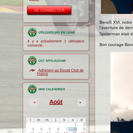
Benoît XVI, notre
l'aventure de derri
UTILISATEURS EN LIGNE
Spiderman était de
Il y a actuellement 1 utilisateur
Bon courage Beno
connecté.
DCF AFFILIAZIONE
Adhésion au Ducati Club de
France
MINI CALENDRIER
Août
«
»
l
m
m
j
v
s
d
1
2
3
4
5
6
7
8
9