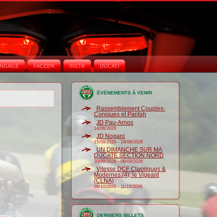
NGAGE
FACEB'K
INSTA‘
DUCATI
ÉVÉNEMENTS À VENIR
Rassemblement Couples-
Coniques et Pantah
JD Pau-Arnos
14/08/2026
JD Nogaro
15/08/2026
-
16/08/2026
UN DIMANCHE SUR MA
DUCATE SECTION NORD
30/08/2026
-
06/09/2026
Vitesse DCF Classiques &
Modernes (4), le Vigeant
(CLNA)
09/10/2026
-
11/10/2026
DERNIERS BILLETS