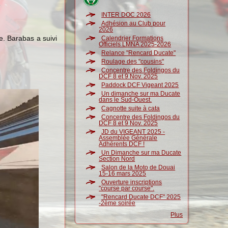
INTER DOC 2026
Adhésion au Club pour
2026
e. Barabas a suivi
Calendrier Formations
Officiels LMNA 2025-2026
Relance "Rencard Ducate"
Roulage des "cousins"
Concentre des Foldingos du
DCF 8 et 9 Nov. 2025
Paddock DCF Vigeant 2025
Un dimanche sur ma Ducate
dans le Sud-Ouest.
Cagnotte suite à cata
Concentre des Foldingos du
DCF 8 et 9 Nov. 2025
JD du VIGEANT 2025 -
Assemblée Générale
Adhérents DCF !
Un Dimanche sur ma Ducate
Section Nord
Salon de la Moto de Douai
15-16 mars 2025
Ouverture inscriptions
"course par course".
"Rencard Ducate DCF" 2025
-2ème soirée
Plus