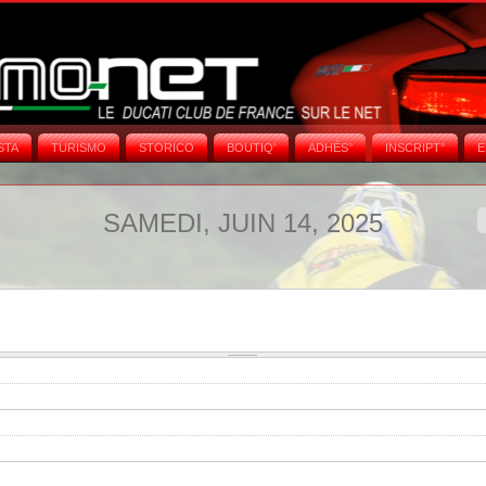
STA
TURISMO
STORICO
BOUTIQ'
ADHÉS°
INSCRIPT°
E
SAMEDI, JUIN 14, 2025