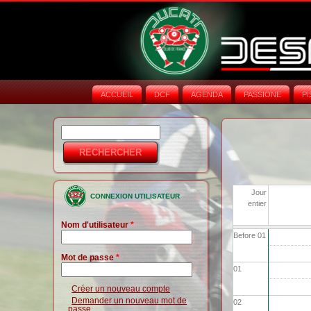
ACCUEIL
DCF
AGENDA
PASSIONE
PI
Rechercher
Formulaire de
recherche
Jour
CONNEXION UTILISATEUR
entier
Nom d'utilisateur
*
Before 01
Mot de passe
*
01
Créer un nouveau compte
Demander un nouveau mot de
02
passe