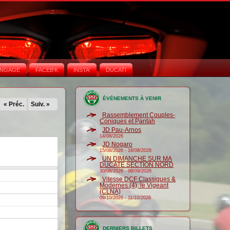
NGAGE
FACEB'K
INSTA‘
DUCATI
ÉVÉNEMENTS À VENIR
« Préc.
Suiv. »
Rassemblement Couples-
Coniques et Pantah
JD Pau-Arnos
14/08/2026
JD Nogaro
15/08/2026
-
16/08/2026
UN DIMANCHE SUR MA
DUCATE SECTION NORD
30/08/2026
-
06/09/2026
Vitesse DCF Classiques &
Modernes (4), le Vigeant
(CLNA)
09/10/2026
-
11/10/2026
DERNIERS BILLETS