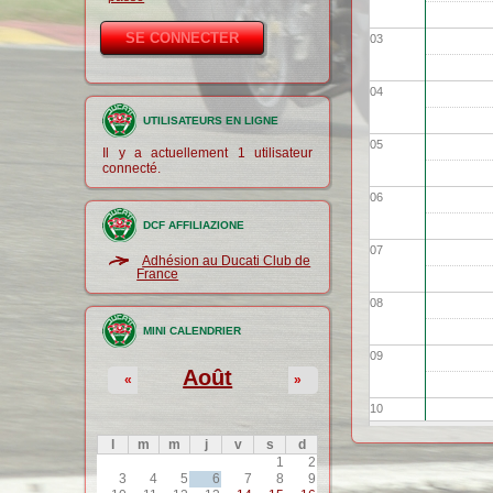
03
04
UTILISATEURS EN LIGNE
05
Il y a actuellement 1 utilisateur
connecté.
06
DCF AFFILIAZIONE
07
Adhésion au Ducati Club de
France
08
MINI CALENDRIER
09
Août
«
»
10
l
m
m
j
v
s
d
1
2
11
3
4
5
6
7
8
9