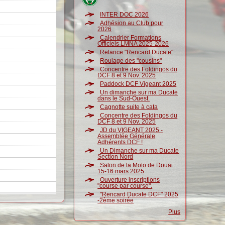
INTER DOC 2026
Adhésion au Club pour
2026
Calendrier Formations
Officiels LMNA 2025-2026
Relance "Rencard Ducate"
Roulage des "cousins"
Concentre des Foldingos du
DCF 8 et 9 Nov. 2025
Paddock DCF Vigeant 2025
Un dimanche sur ma Ducate
dans le Sud-Ouest.
Cagnotte suite à cata
Concentre des Foldingos du
DCF 8 et 9 Nov. 2025
JD du VIGEANT 2025 -
Assemblée Générale
Adhérents DCF !
Un Dimanche sur ma Ducate
Section Nord
Salon de la Moto de Douai
15-16 mars 2025
Ouverture inscriptions
"course par course".
"Rencard Ducate DCF" 2025
-2ème soirée
Plus