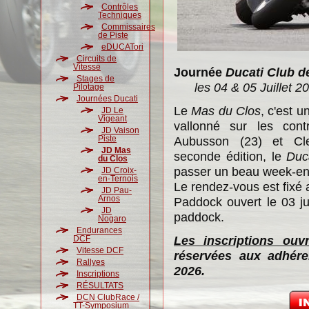
Contrôles
Techniques
Commissaires
de Piste
eDUCATori
Circuits de
Vitesse
Journée
Ducati Club d
Stages de
les 04 & 05 Juillet 2
Pilotage
Journées Ducati
Le
Mas du Clos
, c'est u
JD Le
Vigeant
vallonné sur les con
JD Vaison
Piste
Aubusson (23) et Cle
JD Mas
seconde édition, le
Duca
du Clos
passer un beau week-end
JD Croix-
en-Ternois
Le rendez-vous est fixé
JD Pau-
Arnos
Paddock ouvert le 03 ju
JD
paddock.
Nogaro
Endurances
Les inscriptions ouvr
DCF
Vitesse DCF
réservées aux adhére
Rallyes
2026.
Inscriptions
RÉSULTATS
DCN ClubRace /
TT-Symposium