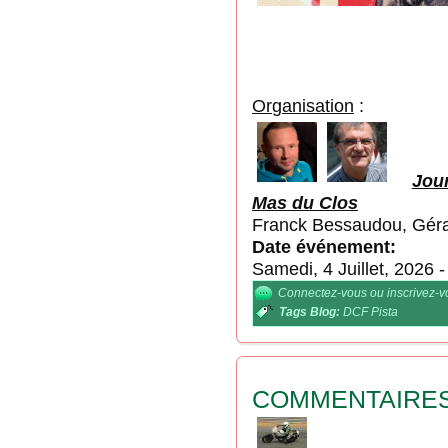
Or
g
anisation
:
Jou
Mas du Clos
Franck Bessaudou, Géra
Date événement:
Samedi, 4 Juillet, 2026
Connectez-vous
ou
inscrivez-
Tags Blog:
DCF Pista
COMMENTAIRE