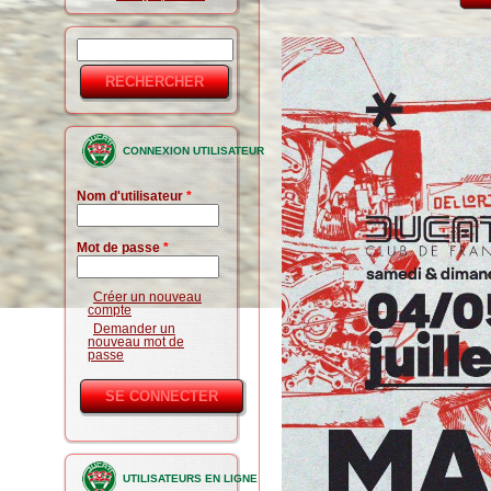
Rechercher
Formulaire
de
recherche
CONNEXION UTILISATEUR
Nom d'utilisateur
*
Mot de passe
*
Créer un nouveau
compte
Demander un
nouveau mot de
passe
UTILISATEURS EN LIGNE