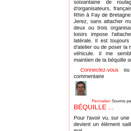
soixantaine de roula
d'organisateurs, françai
Rhin à Fay de Bretagne,
Jerez, sans attacher m
deux ou trois organis
loisirs impose l'attac
latérale. Il est toujour
d'atelier ou de poser l
véhicule. Il me sembl
maintien de la béquille su
Connectez-vous
o
commentaire
Permalien
Soumis p
BÉQUILLE ...
Pour l'avoir vu, sur une 
devient un élément sail
mal .