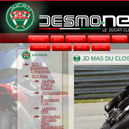
ACCUEIL
DCF
AGENDA
PASSIONE
PISTA
ENGAGE
FACEB'K
INSTA‘
DUCATI
DCF PISTA
JD MAS DU CLO
DCF /
Inscriptions
Évènements
DCF Pista
La Piste,
Sport à
Risque
Responsabilités
&
Assurances
Piste
Licences
FFM
Déclaration
Véhicules
"Non-
Réceptionnés"