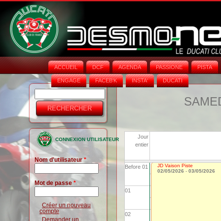
ACCUEIL
DCF
AGENDA
PASSIONE
PISTA
ENGAGE
FACEB'K
INSTA‘
DUCATI
Rechercher
Formulaire
SAMEDI
de
recherche
Jour
CONNEXION UTILISATEUR
entier
Nom d'utilisateur
*
JD Vaison Piste
Before 01
02/05/2026
-
03/05/2026
Mot de passe
*
01
Créer un nouveau
compte
02
Demander un