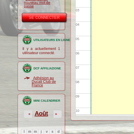
nouveau mot de
passe
03
04
05
UTILISATEURS EN LIGNE
Il y a actuellement 1
utilisateur connecté.
06
07
DCF AFFILIAZIONE
Adhésion au
Ducati Club de
08
France
09
MINI CALENDRIER
10
Août
«
»
11
l
m
m
j
v
s
d