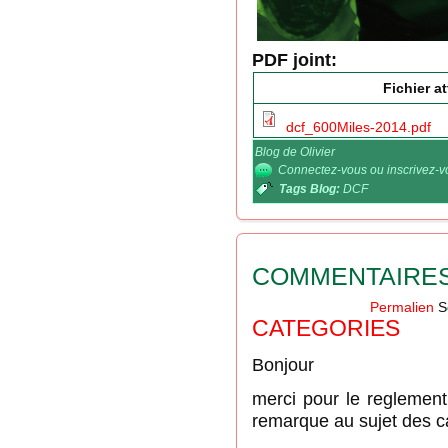
PDF joint:
Fichier a
dcf_600Miles-2014.pdf
Blog de Olivier
Connectez-vous
ou
inscrivez-
Tags Blog:
DCF
COMMENTAIRE
Permalien
S
CATEGORIES
Bonjour
merci pour le reglemen
remarque au sujet des c