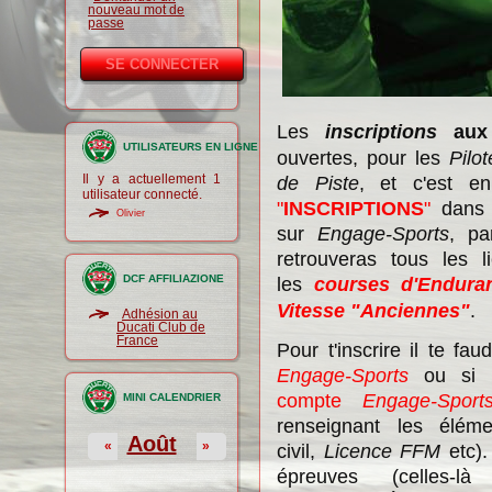
nouveau mot de
passe
Les
inscriptions
au
UTILISATEURS EN LIGNE
ouvertes, pour les
Pilo
Il y a actuellement 1
de Piste
, et c'est e
utilisateur connecté.
"
INSCRIPTIONS
"
dans l
Olivier
sur
Engage-Sports
, pa
retrouveras tous les l
DCF AFFILIAZIONE
les
courses d'Endura
Vitesse "Anciennes"
.
Adhésion au
Ducati Club de
France
Pour t'inscrire il te fa
Engage-Sports
ou si c
compte
Engage-Sport
MINI CALENDRIER
renseignant les élémen
Août
«
»
civil,
Licence FFM
etc). 
épreuves (celles