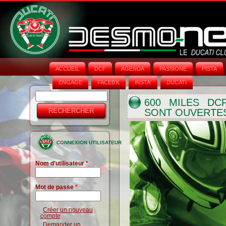
ACCUEIL
DCF
AGENDA
PASSIONE
PISTA
ENGAGE
FACEB'K
INSTA‘
DUCATI
Rechercher
Formulaire
600 MILES DCF
SONT OUVERTES
de
recherche
CONNEXION UTILISATEUR
Nom d'utilisateur
*
Mot de passe
*
Créer un nouveau
compte
Demander un