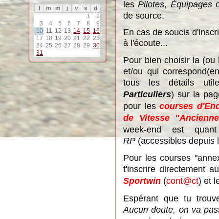
les
Pilotes
,
Équipages
l
m
m
j
v
s
d
de source.
1
2
3
4
5
6
7
8
9
En cas de soucis d'inscr
10
11
12
13
14
15
16
17
18
19
20
21
22
23
à l'écoute...
24
25
26
27
28
29
30
31
Pour bien choisir la (ou 
et/ou qui correspond(en
tous les détails util
Particuliers
) sur la pa
pour les
courses d'En
de Vitesse "Ancienne
week-end est quant
RP
(accessibles depuis l
Pour les courses "annex
t'inscrire directement 
Sportwin
(
cont@ct
) et 
Espérant que tu trouve
Aucun doute, on va pa