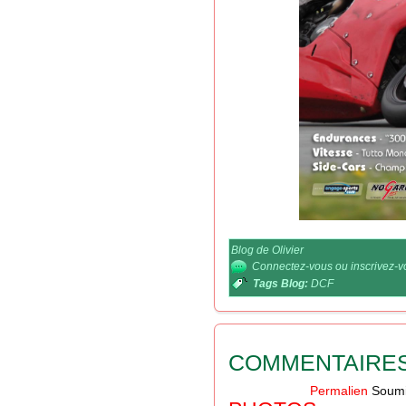
Blog de Olivier
Connectez-vous
ou
inscrivez-
Tags Blog:
DCF
COMMENTAIRE
Permalien
Soumi