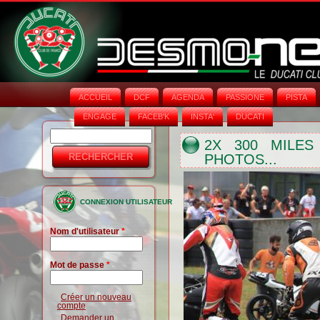
ACCUEIL
DCF
AGENDA
PASSIONE
PISTA
ENGAGE
FACEB'K
INSTA‘
DUCATI
Rechercher
Formulaire
2X 300 MILES
PHOTOS...
de
recherche
CONNEXION UTILISATEUR
Nom d'utilisateur
*
Mot de passe
*
Créer un nouveau
compte
Demander un