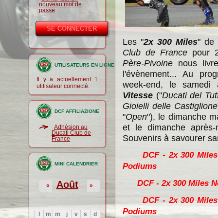
nouveau mot de
passe
Les "
2x 300 Miles
" de
Club de France
pour 2
Père-Pivoine
nous livre
UTILISATEURS EN LIGNE
l'évènement... Au pro
Il y a actuellement 1
week-end, le samedi 
utilisateur connecté.
Vitesse
("
Ducati del Tu
Gioielli delle Castiglione
DCF AFFILIAZIONE
"
Open
"), le dimanche m
et le dimanche après
Adhésion au
Ducati Club de
Souvenirs à savourer sa
France
DCF - 2x 300 Miles N
MINI CALENDRIER
Podiums
DCF - 2x 300 Miles Nog
Août
«
»
DCF - 2x 300 Miles No
Podiums
l
m
m
j
v
s
d