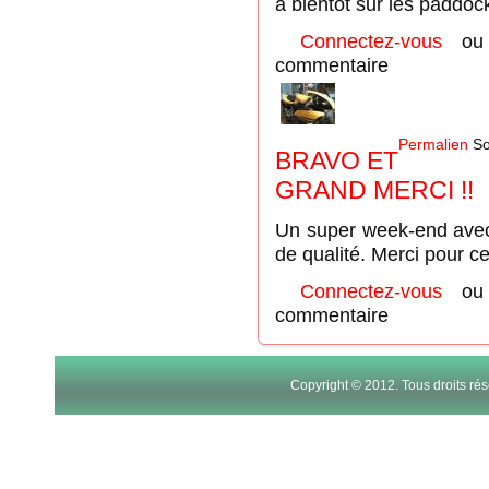
a bientôt sur les paddoc
Connectez-vous
o
commentaire
Permalien
So
BRAVO ET
GRAND MERCI !!
Un super week-end avec 
de qualité. Merci pour ce
Connectez-vous
o
commentaire
Copyright © 2012. Tous droits r