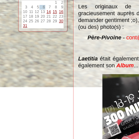
1
2
Les originaux de c
3
4
5
6
7
8
9
10
11
12
13
14
15
16
gracieusement auprès de
17
18
19
20
21
22
23
demander gentiment ;o), 
24
25
26
27
28
29
30
31
(ou des) photo(s) :
Père-Pivoine
-
cont
Laetitia
était également
également son
Album
..