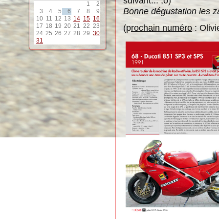
suivant... ;o)
1
2
Bonne dégustation les za
3
4
5
6
7
8
9
10
11
12
13
14
15
16
17
18
19
20
21
22
23
(p
rochain numéro
: Olivi
24
25
26
27
28
29
30
31