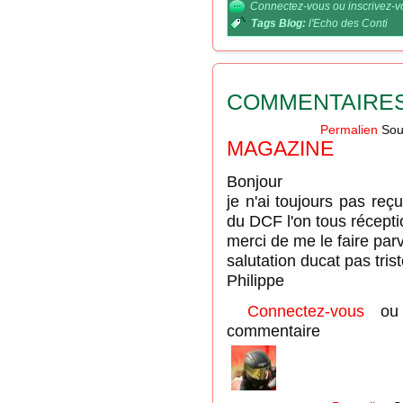
Connectez-vous
ou
inscrivez-
Tags Blog:
l'Echo des Conti
COMMENTAIRE
Permalien
Sou
MAGAZINE
Bonjour
je n'ai toujours pas r
du DCF l'on tous récept
merci de me le faire par
salutation ducat pas tris
Philippe
Connectez-vous
o
commentaire