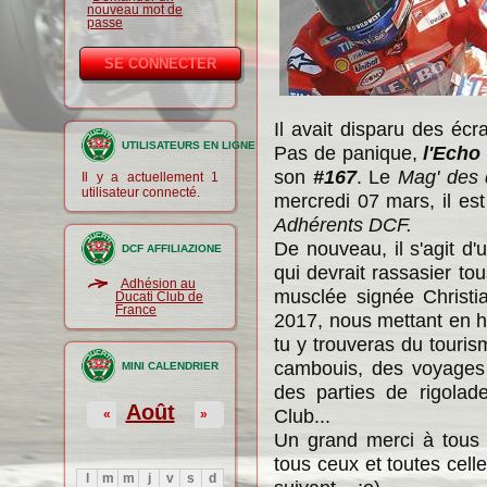
nouveau mot de
passe
Il avait disparu des éc
UTILISATEURS EN LIGNE
Pas de panique,
l'Echo
son
#167
. Le
Mag' des 
Il y a actuellement 1
utilisateur connecté.
mercredi 07 mars, il es
Adhérents DCF.
De nouveau, il s'agit d
DCF AFFILIAZIONE
qui devrait rassasier t
Adhésion au
musclée signée Christi
Ducati Club de
France
2017, nous mettant en h
tu y trouveras du tourism
cambouis, des voyages
MINI CALENDRIER
des parties de rigolad
Août
Club...
«
»
Un grand merci à tous l
tous ceux et toutes cell
l
m
m
j
v
s
d