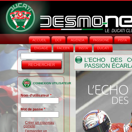
ACCUEIL
DCF
AGENDA
PASSIONE
PISTA
ENGAGE
FACEB'K
INSTA‘
DUCATI
Rechercher
Formulaire
L'ECHO DES C
PASSION ÉCARLA
de
recherche
CONNEXION UTILISATEUR
Nom d'utilisateur
*
Mot de passe
*
Créer un nouveau
compte
Demander un