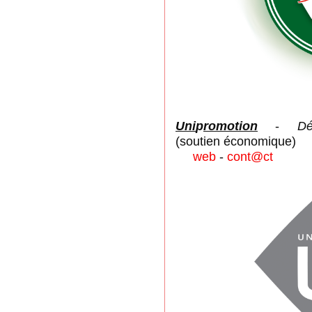
Uni
p
romotion
-
Déc
(soutien économique)
web
-
cont@ct