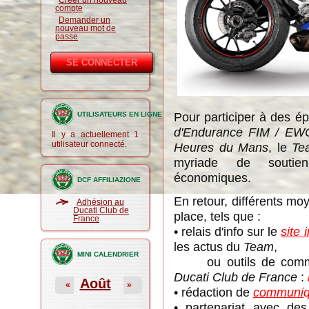
Créer un nouveau
compte
Demander un
nouveau mot de
passe
Pour participer à des 
UTILISATEURS EN LIGNE
d'Endurance FIM / EW
Il y a actuellement 1
utilisateur connecté.
Heures du Mans
, le
Te
myriade de soutien
économiques.
DCF AFFILIAZIONE
En retour, différents m
Adhésion au
Ducati Club de
place, tels que :
France
• relais d'info sur le
site 
les actus du
Team
,
MINI CALENDRIER
ou outils de communi
Ducati Club de France
:
Août
«
»
• rédaction de
communi
• partenariat avec de