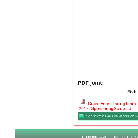
PDF joint:
Fichi
DucatiEspritRacingTea
2017_SponsoringGuide.pdf
Connectez-vous
ou
inscrivez-
Copyright © 2012. Tous droits r