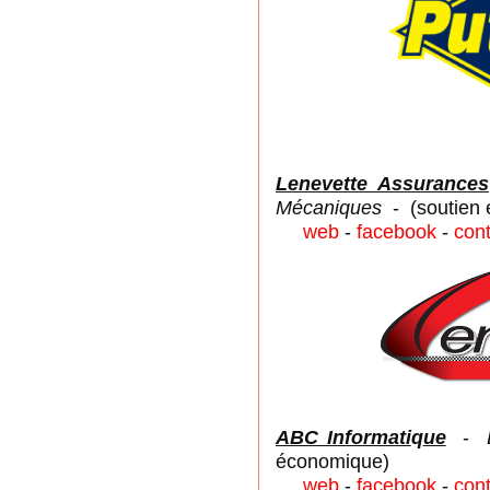
Lenevette Assurances
Mécaniques
- (soutien
web
-
facebook
-
con
ABC Informati
q
ue
-
économique)
web
-
facebook
-
con