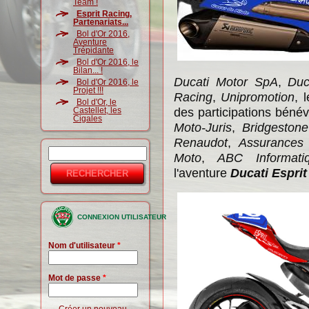
Team !
Esprit Racing,
Partenariats...
Bol d'Or 2016,
Aventure
Trépidante
Bol d'Or 2016, le
Bilan... !
Ducati Motor SpA
,
Duc
Bol d'Or 2016, le
Projet !!!
Racing
,
Unipromotion
, 
Bol d'Or, le
des participations béné
Castellet, les
Cigales
Moto-Juris
,
Bridgestone
Renaudot
,
Assurances 
Rechercher
Moto
,
ABC Informati
Formulaire
l'aventure
Ducati Espri
de
recherche
CONNEXION UTILISATEUR
Nom d'utilisateur
*
Mot de passe
*