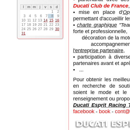
Ducati Club de France
,
l
m
m
j
v
s
d
• mise en place d'
O
p
1
2
3
4
5
6
7
8
9
permettant d'accueillir le
10
11
12
13
14
15
16
•
charte
g
ra
p
hi
q
ue
"Team
17
18
19
20
21
22
23
24
25
26
27
28
29
30
forte et professionnelle,
31
décoration de la moto
accompagnement
l'entre
p
rise
p
artenaire
,
• participation à diver
partenaires avant et aprè
• ...
Pour obtenir les meilleu
en recherche de souti
soient le mode et le 
renseignement ou propos
Ducati Es
p
rit Racin
g
T
facebook
-
book
-
cont@