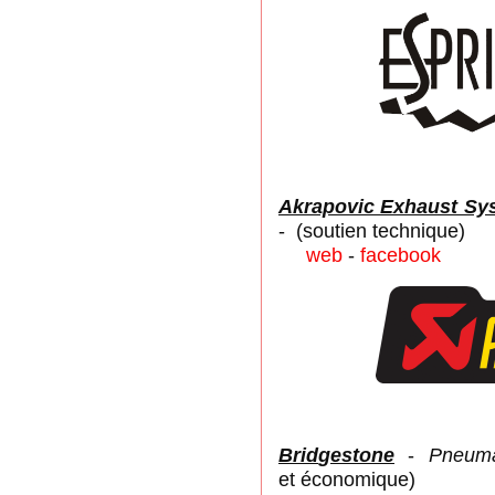
Akrapovic Exhaust Sy
- (soutien technique)
web
-
facebook
Brid
g
estone
-
Pneuma
et économique)