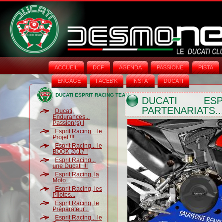
ACCUEIL
DCF
AGENDA
PASSIONE
PISTA
ENGAGE
FACEB'K
INSTA‘
DUCATI
DUCATI ESPRIT RACING TEAM
DUCATI ES
PARTENARIATS..
Ducati,
Endurances...
Passion(s) !
Esprit Racing... le
Projet !!!
Esprit Racing... le
BOOK 2017 !
Esprit Racing...
une Ducati !!!
Esprit Racing, la
Moto...
Esprit Racing, les
Pilotes...
Esprit Racing, le
Préparateur...
Esprit Racing... le